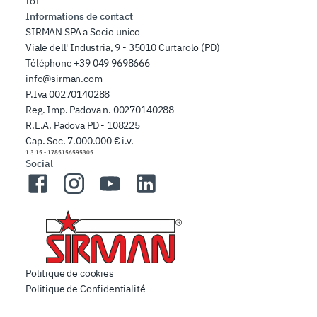
IoT
Informations de contact
SIRMAN SPA a Socio unico
Viale dell' Industria, 9 - 35010 Curtarolo (PD)
Téléphone
+39 049 9698666
info@sirman.com
P.Iva 00270140288
Reg. Imp. Padova n. 00270140288
R.E.A. Padova PD - 108225
Cap. Soc. 7.000.000 € i.v.
1.3.15
-
1785156595305
Social
Facebook
Instagram
YouTube
LinkedIn
Politique de cookies
Politique de Confidentialité