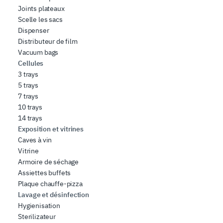
Joints plateaux
Scelle les sacs
Dispenser
Distributeur de film
Vacuum bags
Cellules
3 trays
5 trays
7 trays
10 trays
14 trays
Exposition et vitrines
Caves à vin
Vitrine
Armoire de séchage
Assiettes buffets
Plaque chauffe-pizza
Lavage et désinfection
Hygienisation
Sterilizateur