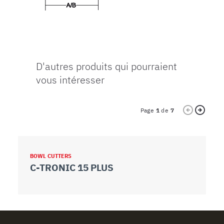
D'autres produits qui pourraient
vous intéresser
Page
1
de
7
BOWL CUTTERS
B
C-TRONIC 15 PLUS
C