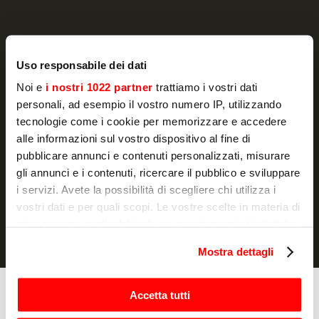
NEWSLETTER
Uso responsabile dei dati
Actualité et promotions, directement dans
Noi e
i nostri 1022 partner
trattiamo i vostri dati
votre boîte e-mail
personali, ad esempio il vostro numero IP, utilizzando
tecnologie come i cookie per memorizzare e accedere
S'ABONNER
alle informazioni sul vostro dispositivo al fine di
pubblicare annunci e contenuti personalizzati, misurare
Je déclare avoir lu la
notice d'information
et j'autorise le
gli annunci e i contenuti, ricercare il pubblico e sviluppare
traitement de mes données à caractère personnel à des fins de
i servizi. Avete la possibilità di scegliere chi utilizza i
marketing.
vostri dati e per quali scopi. Le vostre scelte in materia di
privacy sono applicabili solo su questa proprietà digitale
in cui avete effettuato le vostre scelte. È possibile
Mostra dettagli
modificare o revocare il proprio consenso in qualsiasi
momento dalla Dichiarazione sui cookie o facendo clic
sull'icona di attivazione della privacy.
Accetta tutti
Cuisson
Fours