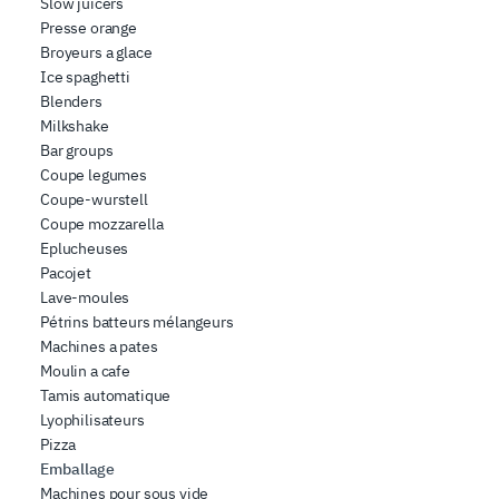
dei dati web, pubblicità e social media, i quali potrebbero
Slow juicers
Presse orange
combinarle con altre informazioni che ha fornito loro o
Broyeurs a glace
che hanno raccolto dal suo utilizzo dei loro servizi.
Ice spaghetti
Blenders
Milkshake
Bar groups
Coupe legumes
Coupe-wurstell
Coupe mozzarella
Eplucheuses
Pacojet
Lave-moules
Pétrins batteurs mélangeurs
Machines a pates
Moulin a cafe
Tamis automatique
Lyophilisateurs
Pizza
Emballage
Machines pour sous vide