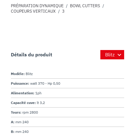
PRÉPARATION DYNAMIQUE
/
BOWL CUTTERS
/
COUPEURS VERTICAUX
/
3
Détails du produit
Modèle:
Blitz
Puissance:
watt 370 - Hp 0,50
Alimentation:
1ph
Capacité cuve:
lt 3,2
Tours:
rpm 2800
A:
mm 240
B:
mm 240