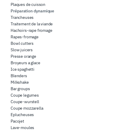
Plaques de cuisson
inoltre informazioni sul modo in cui l’utente utilizza il
Préparation dynamique
nostro sito con i nostri partner che si occupano di analisi
Trancheuses
dei dati web, pubblicità e social media, i quali potrebbero
Traitement de la viande
combinarle con altre informazioni che ha fornito loro o
Hachoirs-rape fromage
che hanno raccolto dal suo utilizzo dei loro servizi.
Rapes-fromage
Bowl cutters
Slow juicers
Presse orange
Broyeurs a glace
Ice spaghetti
Blenders
Milkshake
Bar groups
Coupe legumes
Coupe-wurstell
Coupe mozzarella
Eplucheuses
Pacojet
Lave-moules