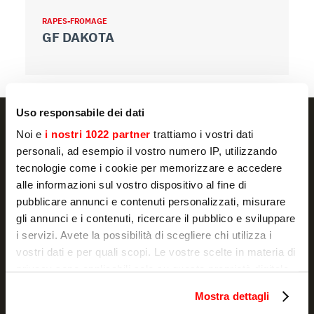
RAPES-FROMAGE
R
GF DAKOTA
G
Uso responsabile dei dati
Noi e
i nostri 1022 partner
trattiamo i vostri dati
personali, ad esempio il vostro numero IP, utilizzando
tecnologie come i cookie per memorizzare e accedere
NEWSLETTER
alle informazioni sul vostro dispositivo al fine di
Actualité et promotions, directement dans
pubblicare annunci e contenuti personalizzati, misurare
gli annunci e i contenuti, ricercare il pubblico e sviluppare
votre boîte e-mail
i servizi. Avete la possibilità di scegliere chi utilizza i
S'ABONNER
vostri dati e per quali scopi. Le vostre scelte in materia di
privacy sono applicabili solo su questa proprietà digitale
Je déclare avoir lu la
notice d'information
et j'autorise le
in cui avete effettuato le vostre scelte. È possibile
traitement de mes données à caractère personnel à des fins de
Mostra dettagli
modificare o revocare il proprio consenso in qualsiasi
marketing.