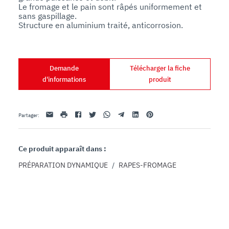
Le fromage et le pain sont râpés uniformement et 
sans gaspillage. 

Structure en aluminium traité, anticorrosion.
Demande
Télécharger la fiche
d'informations
produit
Email
imprimer
Facebook
Twitter
Whatsapp
Telegram
Linkedin
Pinterest
Partager
:
Ce produit apparaît dans :
PRÉPARATION DYNAMIQUE
/
RAPES-FROMAGE