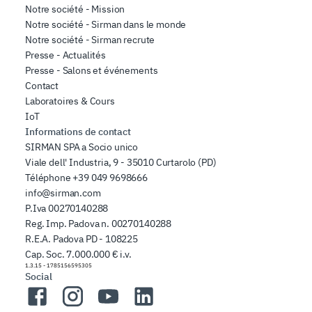
Notre société - Mission
Notre société - Sirman dans le monde
Notre société - Sirman recrute
Presse - Actualités
Presse - Salons et événements
Contact
Laboratoires & Cours
IoT
Informations de contact
SIRMAN SPA a Socio unico
Viale dell' Industria, 9 - 35010 Curtarolo (PD)
Téléphone
+39 049 9698666
info@sirman.com
P.Iva 00270140288
Reg. Imp. Padova n. 00270140288
R.E.A. Padova PD - 108225
Cap. Soc. 7.000.000 € i.v.
1.3.15
-
1785156595305
Social
Facebook
Instagram
YouTube
LinkedIn