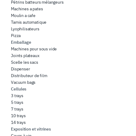
Pétrins batteurs mélangeurs
Machines a pates
Moulin a cafe
Tamis automatique
Lyophilisateurs
Pizza
Emballage
Machines pour sous vide
Joints plateaux
Scelle les sacs
Dispenser
Distributeur de film
Vacuum bags
Cellules
3 trays
5 trays
7 trays
10 trays
14 trays
Exposition et vitrines
Caves à vin