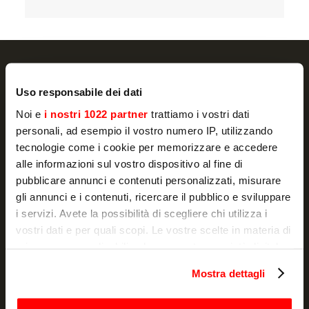
Uso responsabile dei dati
NEWSLETTER
Noi e
i nostri 1022 partner
trattiamo i vostri dati
personali, ad esempio il vostro numero IP, utilizzando
Actualité et promotions, directement dans
tecnologie come i cookie per memorizzare e accedere
votre boîte e-mail
alle informazioni sul vostro dispositivo al fine di
pubblicare annunci e contenuti personalizzati, misurare
S'ABONNER
gli annunci e i contenuti, ricercare il pubblico e sviluppare
i servizi. Avete la possibilità di scegliere chi utilizza i
Je déclare avoir lu la
notice d'information
et j'autorise le
vostri dati e per quali scopi. Le vostre scelte in materia di
traitement de mes données à caractère personnel à des fins de
privacy sono applicabili solo su questa proprietà digitale
marketing.
in cui avete effettuato le vostre scelte. È possibile
Mostra dettagli
modificare o revocare il proprio consenso in qualsiasi
momento dalla Dichiarazione sui cookie o facendo clic