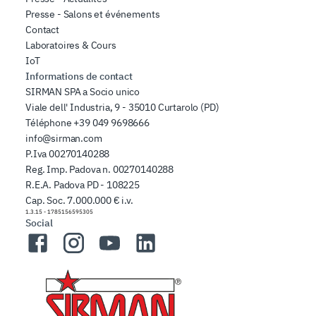
Presse - Salons et événements
Contact
Laboratoires & Cours
IoT
Informations de contact
SIRMAN SPA a Socio unico
Viale dell' Industria, 9 - 35010 Curtarolo (PD)
Téléphone
+39 049 9698666
info@sirman.com
P.Iva 00270140288
Reg. Imp. Padova n. 00270140288
R.E.A. Padova PD - 108225
Cap. Soc. 7.000.000 € i.v.
1.3.15
-
1785156595305
Social
Facebook
Instagram
YouTube
LinkedIn