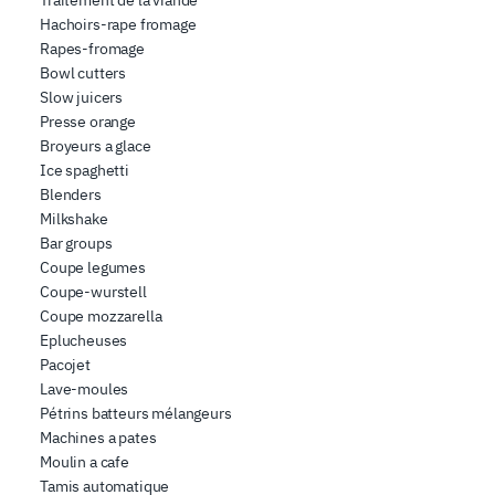
Traitement de la viande
nostro sito con i nostri partner che si occupano di analisi
Hachoirs-rape fromage
Rapes-fromage
dei dati web, pubblicità e social media, i quali potrebbero
Bowl cutters
combinarle con altre informazioni che ha fornito loro o
Slow juicers
che hanno raccolto dal suo utilizzo dei loro servizi.
Presse orange
Broyeurs a glace
Ice spaghetti
Blenders
Milkshake
Bar groups
Coupe legumes
Coupe-wurstell
Coupe mozzarella
Eplucheuses
Pacojet
Lave-moules
Pétrins batteurs mélangeurs
Machines a pates
Moulin a cafe
Tamis automatique