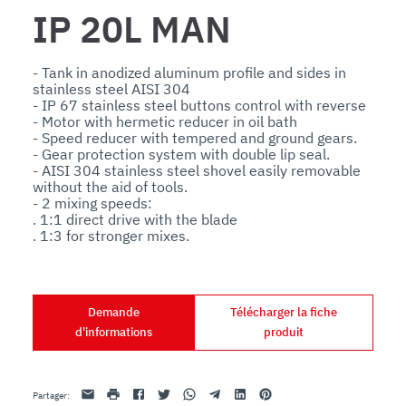
IP 20L MAN
- Tank in anodized aluminum profile and sides in 
stainless steel AISI 304

- IP 67 stainless steel buttons control with reverse

- Motor with hermetic reducer in oil bath

- Speed reducer with tempered and ground gears.

- Gear protection system with double lip seal.

- AISI 304 stainless steel shovel easily removable 
without the aid of tools.

- 2 mixing speeds:

. 1:1 direct drive with the blade

. 1:3 for stronger mixes.
Demande
Télécharger la fiche
d'informations
produit
Email
imprimer
Facebook
Twitter
Whatsapp
Telegram
Linkedin
Pinterest
Partager
: