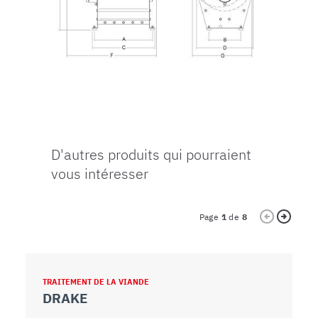
D'autres produits qui pourraient
vous intéresser
Page
1
de
8
TRAITEMENT DE LA VIANDE
T
DRAKE
D