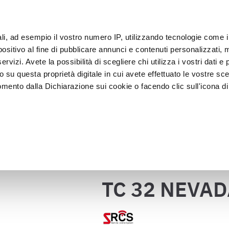
s
IoT
ali, ad esempio il vostro numero IP, utilizzando tecnologie come 
Clie
sitivo al fine di pubblicare annunci e contenuti personalizzati, m
rvizi. Avete la possibilità di scegliere chi utilizza i vostri dati e 
o su questa proprietà digitale in cui avete effettuato le vostre sce
Exposition et 
Lavage et 
lage
Cellules
mento dalla Dichiarazione sui cookie o facendo clic sull'icona di 
vitrines
désinfectio
TC 32 NEVADA
de la viande
rafica, con un'approssimazione di qualche metro,
vamente alla ricerca di caratteristiche specifiche (impronte digitali
Retour au catalogue
i e imposta le tue preferenze nella
sezione dettagli
. Puoi modific
ui cookie.
TC 32 NEVA
ruire del servizio richiesto, per personalizzare contenuti ed annun
ffico. Condividiamo inoltre informazioni sul modo in cui l’utente ut
ti web, pubblicità e social media, i quali potrebbero combinarle co