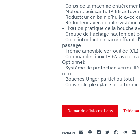
uo utilizzo dei loro servizi.
- Corps de la machine entièrement 
- Moteurs puissants IP 55 autovent
- Réducteur en bain d’huile avec en
- Réducteur avec double système de
- Fixation pratique de la bouche ave
- Groupe de hachage hautement pe
- Col d’introduction carré offrant
passage

- Trémie amovible verrouillée (CE) 
- Commandes inox IP 67 avec inver
Optionnel:

- Système de protection verrouillé 
mm

- Bouches Unger partiel ou total

- Couvercle plexiglas sur la trémie

- Hamburger M uniquement pour co
Demande d'informations
Téléchar
Email
imprimer
Facebook
Twitter
Whatsapp
Telegram
Linke
Partager
: