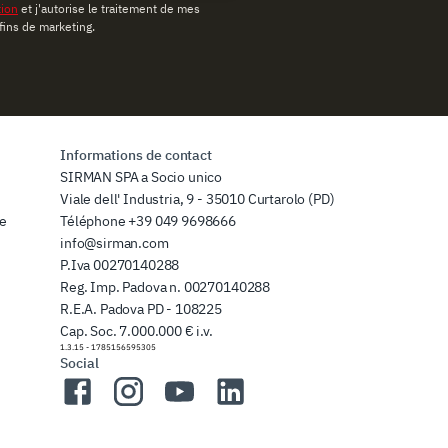
tion
et j'autorise le traitement de mes
fins de marketing.
Informations de contact
SIRMAN SPA a Socio unico
Viale dell' Industria, 9 - 35010 Curtarolo (PD)
de
Téléphone
+39 049 9698666
info@sirman.com
P.Iva 00270140288
Reg. Imp. Padova n. 00270140288
R.E.A. Padova PD - 108225
Cap. Soc. 7.000.000 € i.v.
1.3.15
-
1785156595305
Social
Facebook
Instagram
YouTube
LinkedIn