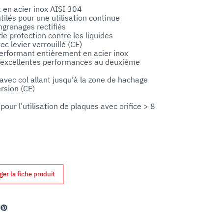
en acier inox AISI 304

ilés pour une utilisation continue

grenages rectifiés

 protection contre les liquides

c levier verrouillé (CE)

rformant entièrement en acier inox

 d’excellentes performances au deuxième 
avec col allant jusqu’à la zone de hachage

sion (CE)

pour l’utilisation de plaques avec orifice > 8 
nfiguration hachoir à viande (mod. H)
ger la fiche produit
din
Pinterest