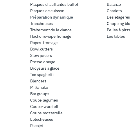
Plaques chauffantes buffet
Balance
Plaques de cuisson
Chariots
Préparation dynamique
Des étagère
Trancheuses
Chopping bl
Traitement de la viande
Pelles à pizz
Hachoirs-rape fromage
Les tables
Rapes-fromage
Bowl cutters
Slow juicers
Presse orange
Broyeurs a glace
Ice spaghetti
Blenders
Milkshake
Bar groups
Coupe legumes
Coupe-wurstell
Coupe mozzarella
Eplucheuses
Pacojet