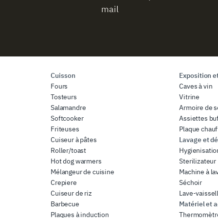
mail
Cuisson
Exposition et
Fours
Caves à vin
Tosteurs
Vitrine
Salamandre
Armoire de 
Softcooker
Assiettes bu
Friteuses
Plaque chauf
Cuiseur à pâtes
Lavage et dé
Roller/toast
Hygienisatio
Hot dog warmers
Sterilizateur
Mélangeur de cuisine
Machine à la
Crepiere
Séchoir
Cuiseur de riz
Lave-vaissel
Barbecue
Matériel et 
Plaques à induction
Thermomètr