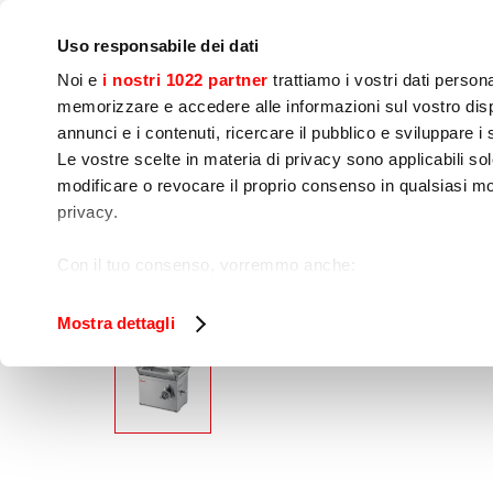
Notre société
Presse
Contact
Laboratoires & Cour
Uso responsabile dei dati
Noi e
i nostri 1022 partner
trattiamo i vostri dati person
memorizzare e accedere alle informazioni sul vostro dispo
annunci e i contenuti, ricercare il pubblico e sviluppare i se
Le vostre scelte in materia di privacy sono applicabili sol
Préparation 
Cuisson
Embal
modificare o revocare il proprio consenso in qualsiasi mo
dynamique
privacy.
Home
Préparation dynamique
Traitement 
Con il tuo consenso, vorremmo anche:
raccogliere informazioni sulla tua posizione geog
Identificare il tuo dispositivo, scansionandolo atti
Mostra dettagli
Approfondisci come vengono elaborati i tuoi dati personal
tuo consenso in qualsiasi momento dalla Dichiarazione s
Utilizziamo i cookie per garantire che l’utente possa usuf
funzionalità dei social media e per analizzare il nostro tra
sito con i nostri partner che si occupano di analisi dei da