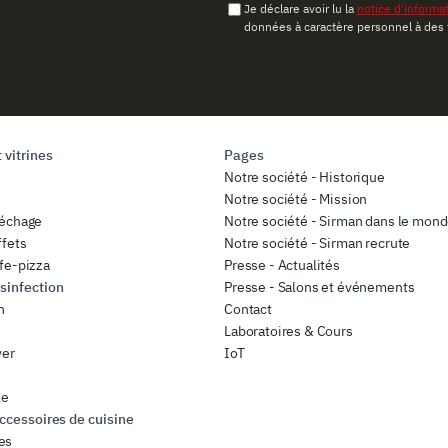
Je déclare avoir lu la
notice d'informa
données à caractère personnel à des 
 vitrines
Pages
Notre société - Historique
Notre société - Mission
séchage
Notre société - Sirman dans le mon
ffets
Notre société - Sirman recrute
fe-pizza
Presse - Actualités
sinfection
Presse - Salons et événements
n
Contact
Laboratoires & Cours
ver
IoT
le
accessoires de cuisine
es