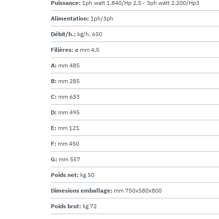
Puissance:
1ph watt 1.840/Hp 2,5 - 3ph watt 2.200/Hp3
Alimentation:
1ph/3ph
Débit/h.:
kg/h. 650
Filières:
ø mm 4,5
A:
mm 485
B:
mm 285
C:
mm 633
D:
mm 495
E:
mm 121
F:
mm 450
G:
mm 557
Poids net:
kg 50
Dimesions emballage:
mm 750x580x800
Poids brut:
kg 72