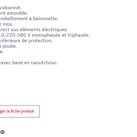
ulcanisé.

nt amovible.

emboîtement à baïonnette.

 inox.

irect aux éléments électriques.

10-220-380 V monophasée et triphasée.

nférieure de protection.

poulie.

.

 avec base en caoutchouc.

ger la fiche produit
din
Pinterest