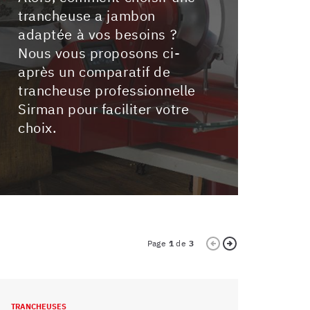
trancheuse a jambon
adaptée à vos besoins ?
Nous vous proposons ci-
après un comparatif de
trancheuse professionnelle
Sirman pour faciliter votre
choix.
Page
1
de
3
TRANCHEUSES
TRANCHEUSES