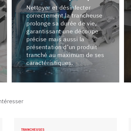
Nettoyer et désinfecter
correctement la trancheuse
prolonge sa durée de vie,
garantissant une découpe
précise mais aussi la
présentation d’un produit
tranché au maximum de ses
caractéristiques.
intéresser
TRANCHEUSES