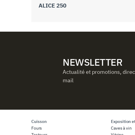
ALICE 250
NEWSLETTER
Actualité et promotions, dire
mail
Cuisson
Exposition et
Fours
Caves à vin
Tosteurs
Vitrine