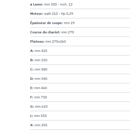
ø Lame:
mm 300 - inch. 12
Moteur:
watt 210 - Hp 0,29
Épaisseur de coupe:
mm 29
Course du chariot:
mm 275
Plateau:
mm 275x260
A:
mm 425
B:
mm 320
C:
mm 580
D:
mm 540
E:
mm 460
F:
mm 730
G:
mm 620
L:
mm 555
X:
mm 255