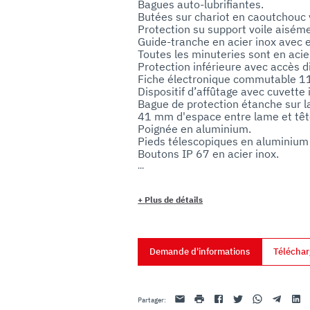
Bagues auto-lubrifiantes.

uo utilizzo dei loro servizi.
Butées sur chariot en caoutchouc v
Protection su support voile aiséme
Guide-tranche en acier inox avec 
Toutes les minuteries sont en acier
Protection inférieure avec accès d
Fiche électronique commutable 1
Dispositif d’affûtage avec cuvette i
Bague de protection étanche sur la 
41 mm d'espace entre lame et tête
Poignée en aluminium.

Pieds télescopiques en aluminium
Boutons IP 67 en acier inox.

+
Plus de détails
Demande d'informations
Téléchar
Email
imprimer
Facebook
Twitter
Whatsapp
Telegram
Linke
Partager
: