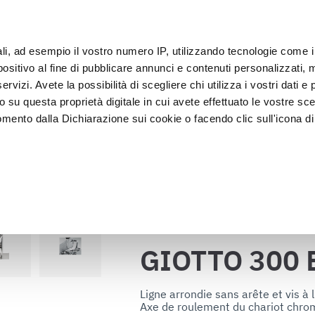
s
IoT
ali, ad esempio il vostro numero IP, utilizzando tecnologie come 
Clie
sitivo al fine di pubblicare annunci e contenuti personalizzati, m
rvizi. Avete la possibilità di scegliere chi utilizza i vostri dati e 
o su questa proprietà digitale in cui avete effettuato le vostre sce
Exposition et 
Lavage et 
lage
Cellules
mento dalla Dichiarazione sui cookie o facendo clic sull'icona di 
vitrines
désinfectio
GIOTTO 300 BS1 TOP
s
rafica, con un'approssimazione di qualche metro,
vamente alla ricerca di caratteristiche specifiche (impronte digitali
Retour au catalogue
i e imposta le tue preferenze nella
sezione dettagli
. Puoi modific
ui cookie.
GIOTTO 300 
ruire del servizio richiesto, per personalizzare contenuti ed annun
ffico. Condividiamo inoltre informazioni sul modo in cui l’utente ut
Ligne arrondie sans arête et vis à l'
Axe de roulement du chariot chromé,
ti web, pubblicità e social media, i quali potrebbero combinarle co