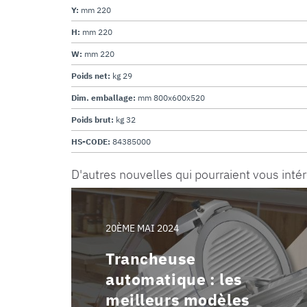
Y:
mm 220
H:
mm 220
W:
mm 220
Poids net:
kg 29
Dim. emballage:
mm 800x600x520
Poids brut:
kg 32
HS-CODE:
84385000
D'autres nouvelles qui pourraient vous inté
20ÈME MAI 2024
Trancheuse
automatique : les
meilleurs modèles