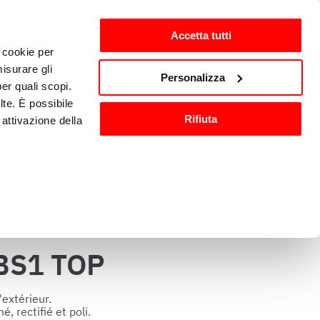
Accetta tutti
i cookie per
nts
fr-FR
isurare gli
Personalizza
per quali scopi.
lte. È possibile
Matériel et accessoires de 
Rifiuta
attivazione della
n
cuisine
).
are o ritirare il
BS1 TOP
ci, per fornire
ilizza il nostro
extérieur.

 rectifié et poli.

n altre