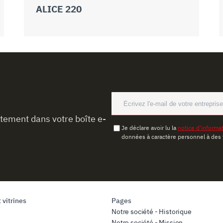
ALICE 220
ctement dans votre boîte e-
Je déclare avoir lu la
notice d'informa
données à caractère personnel à des 
 vitrines
Pages
Notre société - Historique
Notre société - Mission