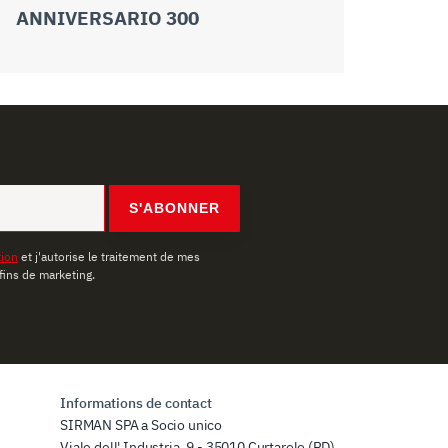
ANNIVERSARIO 300
ANNIVER
S'ABONNER
tion
et j'autorise le traitement de mes
fins de marketing.
Informations de contact
SIRMAN SPA a Socio unico
Viale dell' Industria, 9 - 35010 Curtarolo (PD)