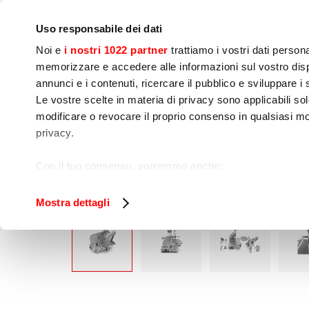
Notre société
Presse
Contact
Laboratoires & Cour
Uso responsabile dei dati
Noi e
i nostri 1022 partner
trattiamo i vostri dati person
memorizzare e accedere alle informazioni sul vostro dispo
annunci e i contenuti, ricercare il pubblico e sviluppare i se
Le vostre scelte in materia di privacy sono applicabili sol
Préparation 
Cuisson
Embal
modificare o revocare il proprio consenso in qualsiasi mo
dynamique
privacy.
Home
Préparation dynamique
Trancheuse
Con il tuo consenso, vorremmo anche:
raccogliere informazioni sulla tua posizione geog
Identificare il tuo dispositivo, scansionandolo atti
Mostra dettagli
Approfondisci come vengono elaborati i tuoi dati personal
tuo consenso in qualsiasi momento dalla Dichiarazione s
Utilizziamo i cookie per garantire che l’utente possa usuf
funzionalità dei social media e per analizzare il nostro tra
sito con i nostri partner che si occupano di analisi dei da