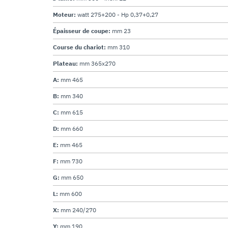
Moteur:
watt 275+200 - Hp 0,37+0,27
Épaisseur de coupe:
mm 23
Course du chariot:
mm 310
Plateau:
mm 365x270
A:
mm 465
B:
mm 340
C:
mm 615
D:
mm 660
E:
mm 465
F:
mm 730
G:
mm 650
L:
mm 600
X:
mm 240/270
Y:
mm 190