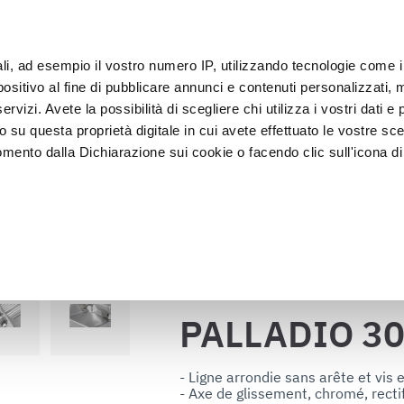
s
IoT
ali, ad esempio il vostro numero IP, utilizzando tecnologie come 
Clie
sitivo al fine di pubblicare annunci e contenuti personalizzati, m
rvizi. Avete la possibilità di scegliere chi utilizza i vostri dati e 
o su questa proprietà digitale in cui avete effettuato le vostre sce
Exposition et 
Lavage et 
lage
Cellules
mento dalla Dichiarazione sui cookie o facendo clic sull'icona di 
vitrines
désinfectio
PALLADIO 300 AUT.
s
rafica, con un'approssimazione di qualche metro,
vamente alla ricerca di caratteristiche specifiche (impronte digitali
Retour au catalogue
i e imposta le tue preferenze nella
sezione dettagli
. Puoi modific
ui cookie.
PALLADIO 30
ruire del servizio richiesto, per personalizzare contenuti ed annun
ffico. Condividiamo inoltre informazioni sul modo in cui l’utente ut
- Ligne arrondie sans arête et vis e
- Axe de glissement, chromé, rectifi
ti web, pubblicità e social media, i quali potrebbero combinarle co