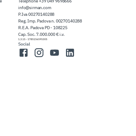
de
Téléphone
+39 049 9698666
info@sirman.com
P.Iva 00270140288
Reg. Imp. Padova n. 00270140288
R.E.A. Padova PD - 108225
Cap. Soc. 7.000.000 € i.v.
1.3.15
-
1785156595305
Social
Facebook
Instagram
YouTube
LinkedIn