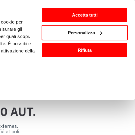
Accetta tutti
i cookie per
nts
fr-FR
isurare gli
Personalizza
per quali scopi.
lte. È possibile
Matériel et accessoires de 
Rifiuta
attivazione della
n
cuisine
).
are o ritirare il
0 AUT.
ci, per fornire
ilizza il nostro
xternes.

é et poli.

n altre