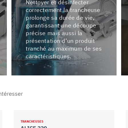
Nettoyer et désinfecter
correctement la trancheuse
prolonge sa durée de vie,
garantissant une découpe
précise mais aussi la
présentation d’un produit
tranché au maximum de ses
caractéristiques.
intéresser
TRANCHEUSES
ALICE 220