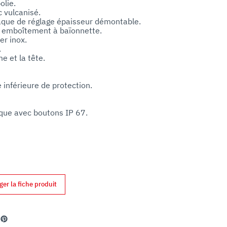
lie.

 vulcanisé.

laque de réglage épaisseur démontable. 

c emboîtement à baïonnette.

r inox.



 et la tête.

 inférieure de protection.

ue avec boutons IP 67.

,



uper avec arrêt automatique de la machine.

 e étrier de blocage du produit positionnable 
ur favoriser le maintien du produit et sa 
ger la fiche produit
ement étanche.

courroie dentée.

 pour la coupe manuelle.

34 - 70

din
Pinterest