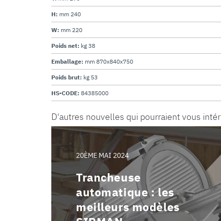
H:
mm 240
W:
mm 220
Poids net:
kg 38
Emballage:
mm 870x840x750
Poids brut:
kg 53
HS-CODE:
84385000
D'autres nouvelles qui pourraient vous inté
20ÈME MAI 2024
Trancheuse
automatique : les
meilleurs modèles