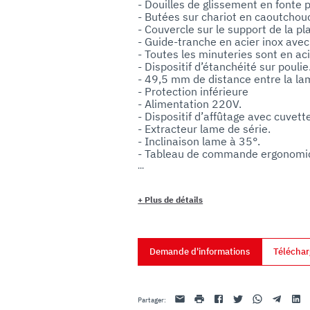
- Douilles de glissement en fonte po
uo utilizzo dei loro servizi.
- Butées sur chariot en caoutchouc
- Couvercle sur le support de la p
- Guide-tranche en acier inox ave
- Toutes les minuteries sont en acie
- Dispositif d’étanchéité sur poulie.
- 49,5 mm de distance entre la lame
- Protection inférieure

- Alimentation 220V.

- Dispositif d’affûtage avec cuvette
- Extracteur lame de série.

- Inclinaison lame à 35°.

- Tableau de commande ergonomiq
- 3 réglages de la vitesse,

- 3 réglages de la course du chariot
- Compte des tranches effectuées.
+
Plus de détails
- Programmation des tranches à co
- Plateau “U” avec rebord réglable
selon les dimensions du produit po
poussée vers la lame.

Demande d'informations
Téléchar
- Moteur de transmission complèt
- Transmission du mouvement par 
- Dispositif de décrochage chariot
- Production tranches par minute: 
Email
imprimer
Facebook
Twitter
Whatsapp
Telegram
Linke
Partager
: