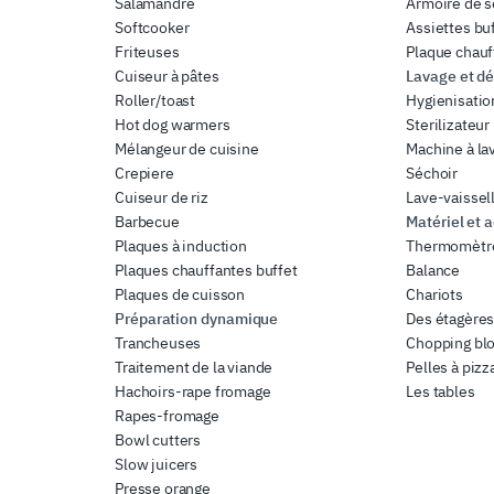
Salamandre
Armoire de 
Softcooker
Assiettes bu
Friteuses
Plaque chauf
Cuiseur à pâtes
Lavage et dé
Roller/toast
Hygienisatio
Hot dog warmers
Sterilizateur
Mélangeur de cuisine
Machine à la
Crepiere
Séchoir
Cuiseur de riz
Lave-vaissel
Barbecue
Matériel et 
Plaques à induction
Thermomètr
Plaques chauffantes buffet
Balance
Plaques de cuisson
Chariots
Préparation dynamique
Des étagère
Trancheuses
Chopping bl
Traitement de la viande
Pelles à pizz
Hachoirs-rape fromage
Les tables
Rapes-fromage
Bowl cutters
Slow juicers
Presse orange