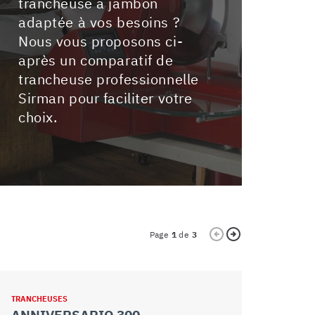
trancheuse a jambon
adaptée à vos besoins ?
Nous vous proposons ci-
après un comparatif de
trancheuse professionnelle
Sirman pour faciliter votre
choix.
Page
1
de
3
TRANCHEUSES
TRANCHEUSES
ANNIVERSARIO 300
ANNIVER