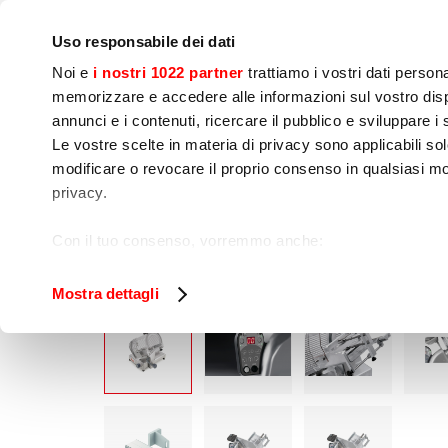
Notre société
Presse
Contact
Laboratoires & Cour
Uso responsabile dei dati
Noi e
i nostri 1022 partner
trattiamo i vostri dati person
memorizzare e accedere alle informazioni sul vostro dispo
annunci e i contenuti, ricercare il pubblico e sviluppare i se
Le vostre scelte in materia di privacy sono applicabili sol
Préparation 
Cuisson
Embal
modificare o revocare il proprio consenso in qualsiasi mo
dynamique
privacy.
Home
Préparation dynamique
Trancheuse
Con il tuo consenso, vorremmo anche:
raccogliere informazioni sulla tua posizione geog
Identificare il tuo dispositivo, scansionandolo atti
Mostra dettagli
Approfondisci come vengono elaborati i tuoi dati personal
tuo consenso in qualsiasi momento dalla Dichiarazione s
Utilizziamo i cookie per garantire che l’utente possa usuf
funzionalità dei social media e per analizzare il nostro tra
sito con i nostri partner che si occupano di analisi dei da