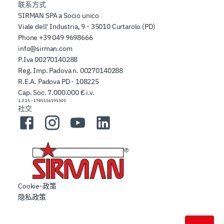
联系方式
SIRMAN SPA a Socio unico
Viale dell' Industria, 9 - 35010 Curtarolo (PD)
Phone
+39 049 9698666
info@sirman.com
P.Iva 00270140288
Reg. Imp. Padova n. 00270140288
R.E.A. Padova PD - 108225
Cap. Soc. 7.000.000 € i.v.
1.3.15
-
1785156595305
社交
Facebook
Instagram
YouTube
LinkedIn
Cookie-政策
隐私政策