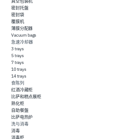
真空包装机
密封托盤
密封袋
覆膜机
薄膜分配器
Vacuum bags
急速冷却器
3 trays
5 trays
7 trays
10 trays
14 trays
食陈列
红酒冷藏柜
比萨和糕点展柜
熟化柜
自助餐盤
比萨电热炉
洗与消毒
消毒
消毒柜