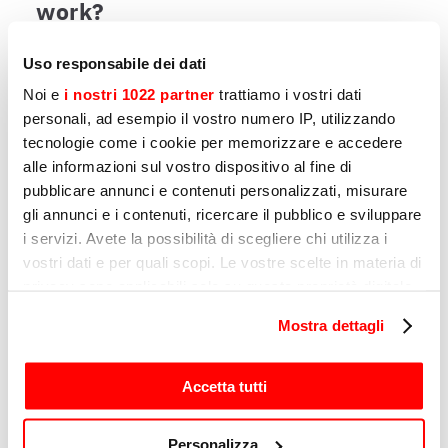
work?
Low-temperature, or sous vide, cooking is a
slow cooking technique that requires a
Uso responsabile dei dati
vacuum to be created using safe and
Noi e
i nostri 1022 partner
trattiamo i vostri dati
professional machinery, in order to obtain
personali, ad esempio il vostro numero IP, utilizzando
high-quality results.
tecnologie come i cookie per memorizzare e accedere
alle informazioni sul vostro dispositivo al fine di
pubblicare annunci e contenuti personalizzati, misurare
gli annunci e i contenuti, ricercare il pubblico e sviluppare
i servizi. Avete la possibilità di scegliere chi utilizza i
7TH JULY 2023
vostri dati e per quali scopi. Le vostre scelte in materia di
Cleaning your slicer: easy-to-
privacy sono applicabili solo su questa proprietà digitale
clean models and tips for
in cui avete effettuato le vostre scelte. È possibile
Mostra dettagli
impeccable maintenance
modificare o revocare il proprio consenso in qualsiasi
momento dalla Dichiarazione sui cookie o facendo clic
A clean slicer is an efficient slicer. Learn the
sull'icona di attivazione della privacy.
Accetta tutti
best cleaning practices and which models
are easier to clean.
Con il tuo consenso, vorremmo anche:
Personalizza