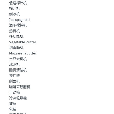
低速榨汁机
榨汁机
刨冰机
Ice spaghetti
酒吧搅拌机
奶昔机
多功能机
Vegetable-cutter
切香肠机
Mozzarella cutter
土豆去皮机
冰泥机
贻贝清洁机
攪拌機
制面机
咖啡豆研磨机
自动筛
冷凍乾燥機
披薩
包装