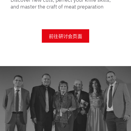
and master the craft of meat preparation
前往研讨会页面