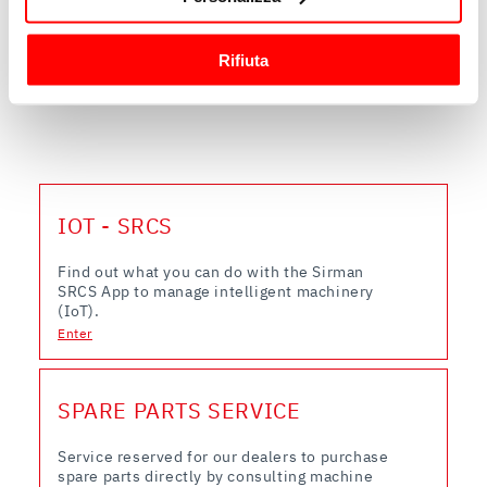
raccogliere informazioni sulla tua posizione
geografica, con un'approssimazione di qualche
Rifiuta
metro,
去新闻
Identificare il tuo dispositivo, scansionandolo
attivamente alla ricerca di caratteristiche specifiche
(impronte digitali).
Approfondisci come vengono elaborati i tuoi dati personali
e imposta le tue preferenze nella
sezione dettagli
. Puoi
IOT - SRCS
modificare o ritirare il tuo consenso in qualsiasi momento
dalla Dichiarazione sui cookie.
Find out what you can do with the Sirman
SRCS App to manage intelligent machinery
Utilizziamo i cookie per garantire che l’utente possa
(IoT).
usufruire del servizio richiesto, per personalizzare
Enter
contenuti ed annunci, per fornire funzionalità dei social
media e per analizzare il nostro traffico. Condividiamo
SPARE PARTS SERVICE
inoltre informazioni sul modo in cui l’utente utilizza il
nostro sito con i nostri partner che si occupano di analisi
Service reserved for our dealers to purchase
dei dati web, pubblicità e social media, i quali potrebbero
spare parts directly by consulting machine
combinarle con altre informazioni che ha fornito loro o