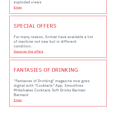
exploded views
che hanno raccolto dal suo utilizzo dei loro servizi.
Enter
SPECIAL OFFERS
For many reason, Sirman have available a list
of machine not new but in different
condition.
Discover the offers
FANTASIES OF DRINKING
"Fantasies of Drinking" magazine now goes
digital with "Cocktails" App. Smoothies
Milkshakes Cocktails Soft Drinks Barman
Barmaid
Enter