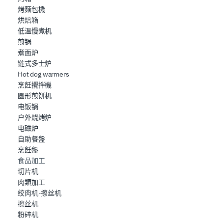
烤麵包機
烘焙箱
低温慢煮机
煎锅
煮面炉
链式多士炉
Hot dog warmers
烹飪攪拌機
圆形煎饼机
电饭锅
户外烧烤炉
电磁炉
自助餐盤
烹飪盤
食品加工
切片机
肉類加工
绞肉机-擦丝机
擦丝机
粉碎机