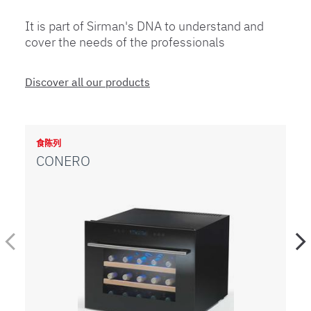
It is part of Sirman's DNA to understand and
cover the needs of the professionals
Discover all our products
食陈列
食
CONERO
K