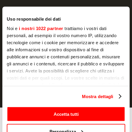
Uso responsabile dei dati
NEWSLETTER
Noi e
i nostri 1022 partner
trattiamo i vostri dati
Actualité et promotions, directement dans
personali, ad esempio il vostro numero IP, utilizzando
votre boîte e-mail
tecnologie come i cookie per memorizzare e accedere
alle informazioni sul vostro dispositivo al fine di
S'ABONNER
pubblicare annunci e contenuti personalizzati, misurare
gli annunci e i contenuti, ricercare il pubblico e sviluppare
Je déclare avoir lu la
notice d'information
et j'autorise le
i servizi. Avete la possibilità di scegliere chi utilizza i
traitement de mes données à caractère personnel à des fins de
marketing.
vostri dati e per quali scopi. Le vostre scelte in materia di
privacy sono applicabili solo su questa proprietà digitale
in cui avete effettuato le vostre scelte. È possibile
Mostra dettagli
modificare o revocare il proprio consenso in qualsiasi
momento dalla Dichiarazione sui cookie o facendo clic
sull'icona di attivazione della privacy.
Accetta tutti
Cuisson
Fours
Con il tuo consenso, vorremmo anche:
Personalizza