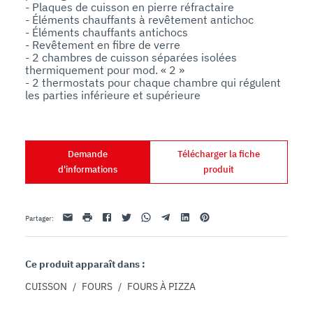
- Plaques de cuisson en pierre réfractaire

- Éléments chauffants à revêtement antichoc

- Éléments chauffants antichocs

- Revêtement en fibre de verre

- 2 chambres de cuisson séparées isolées 
thermiquement pour mod. « 2 »

- 2 thermostats pour chaque chambre qui régulent 
les parties inférieure et supérieure
Demande
Télécharger la fiche
d'informations
produit
Email
imprimer
Facebook
Twitter
Whatsapp
Telegram
Linkedin
Pinterest
Partager
:
Ce produit apparaît dans :
CUISSON
/
FOURS
/
FOURS À PIZZA