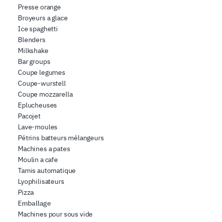
Presse orange
che hanno raccolto dal suo utilizzo dei loro servizi.
Broyeurs a glace
Ice spaghetti
Blenders
Milkshake
Bar groups
Coupe legumes
Coupe-wurstell
Coupe mozzarella
Eplucheuses
Pacojet
Lave-moules
Pétrins batteurs mélangeurs
Machines a pates
Moulin a cafe
Tamis automatique
Lyophilisateurs
Pizza
Emballage
Machines pour sous vide