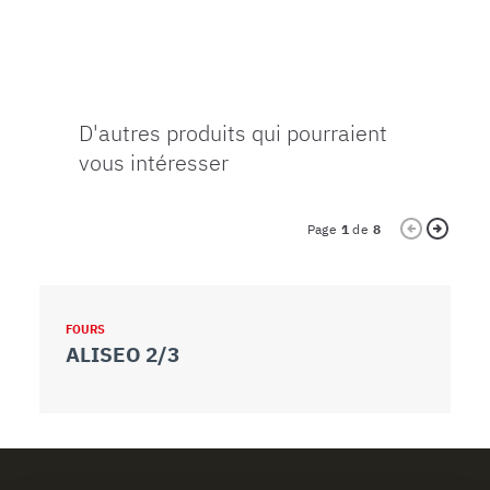
D'autres produits qui pourraient
vous intéresser
Page
1
de
8
FOURS
F
ALISEO 2/3
A