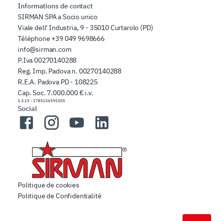
Informations de contact
SIRMAN SPA a Socio unico
Viale dell' Industria, 9 - 35010 Curtarolo (PD)
Téléphone
+39 049 9698666
info@sirman.com
P.Iva 00270140288
Reg. Imp. Padova n. 00270140288
R.E.A. Padova PD - 108225
Cap. Soc. 7.000.000 € i.v.
1.3.15
-
1785156595305
Social
Facebook
Instagram
YouTube
LinkedIn
Politique de cookies
Politique de Confidentialité