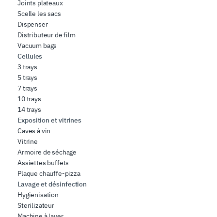
Joints plateaux
Scelle les sacs
Dispenser
Distributeur de film
Vacuum bags
Cellules
3 trays
5 trays
7 trays
10 trays
14 trays
Exposition et vitrines
Caves à vin
Vitrine
Armoire de séchage
Assiettes buffets
Plaque chauffe-pizza
Lavage et désinfection
Hygienisation
Sterilizateur
Machine à laver