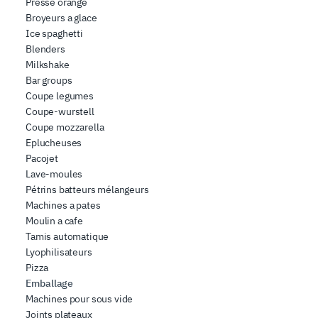
Presse orange
Broyeurs a glace
Ice spaghetti
Blenders
Milkshake
Bar groups
Coupe legumes
Coupe-wurstell
Coupe mozzarella
Eplucheuses
Pacojet
Lave-moules
Pétrins batteurs mélangeurs
Machines a pates
Moulin a cafe
Tamis automatique
Lyophilisateurs
Pizza
Emballage
Machines pour sous vide
Joints plateaux