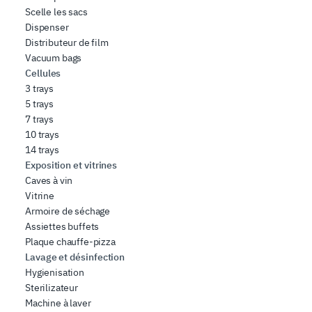
Scelle les sacs
Dispenser
Distributeur de film
Vacuum bags
Cellules
3 trays
5 trays
7 trays
10 trays
14 trays
Exposition et vitrines
Caves à vin
Vitrine
Armoire de séchage
Assiettes buffets
Plaque chauffe-pizza
Lavage et désinfection
Hygienisation
Sterilizateur
Machine à laver