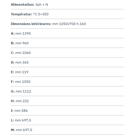
Alimentation:
3ph + N
Températur:
°C 0÷350
Dimensions intérieures:
mm 1050x700 h.160
A:
mm 1395
B:
mm 960
C:
mm 1060
D:
mm 365
E:
mm 119
F:
mm 1050
G:
mm 1112
H:
mm 221
I:
mm 586
L:
mm 697,5
M:
mm 697,5