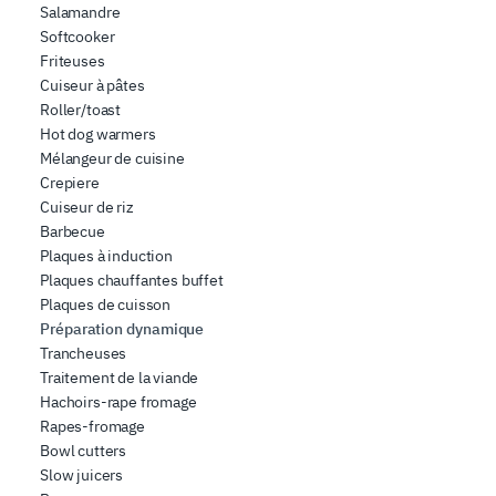
Salamandre
che hanno raccolto dal suo utilizzo dei loro servizi.
Softcooker
Friteuses
Cuiseur à pâtes
Roller/toast
Hot dog warmers
Mélangeur de cuisine
Crepiere
Cuiseur de riz
Barbecue
Plaques à induction
Plaques chauffantes buffet
Plaques de cuisson
Préparation dynamique
Trancheuses
Traitement de la viande
Hachoirs-rape fromage
Rapes-fromage
Bowl cutters
Slow juicers