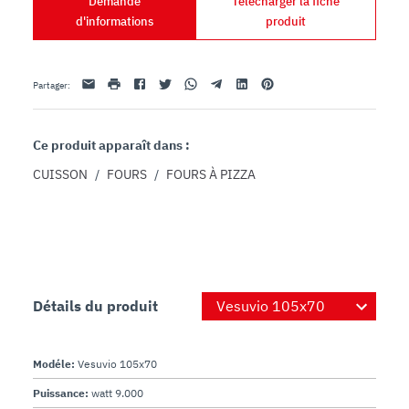
Demande
Télécharger la fiche
d'informations
produit
Email
imprimer
Facebook
Twitter
Whatsapp
Telegram
Linkedin
Pinterest
Partager
:
Ce produit apparaît dans :
CUISSON
/
FOURS
/
FOURS À PIZZA
Détails du produit
Modéle:
Vesuvio 105x70
Puissance:
watt 9.000