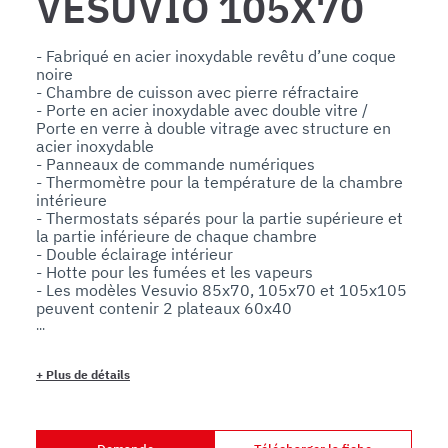
VESUVIO 105X70
- Fabriqué en acier inoxydable revêtu d’une coque 
noire

- Chambre de cuisson avec pierre réfractaire

- Porte en acier inoxydable avec double vitre / 
Porte en verre à double vitrage avec structure en 
acier inoxydable

- Panneaux de commande numériques

- Thermomètre pour la température de la chambre 
intérieure

- Thermostats séparés pour la partie supérieure et 
la partie inférieure de chaque chambre

- Double éclairage intérieur

- Hotte pour les fumées et les vapeurs

- Les modèles Vesuvio 85x70, 105x70 et 105x105 
peuvent contenir 2 plateaux 60x40

En option :

- Hotte d'aspiration avec éclairage led (230V/50Hz 
- 100 watts)

+
Plus de détails
- Hotte d'aspiration motorisée

- Support en aluminium avec porte-plateaux