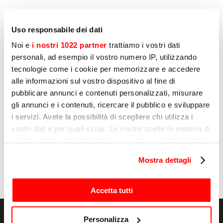
Uso responsabile dei dati
Noi e
i nostri 1022 partner
trattiamo i vostri dati
D'autres produits qui pourraient
personali, ad esempio il vostro numero IP, utilizzando
vous intéresser
tecnologie come i cookie per memorizzare e accedere
alle informazioni sul vostro dispositivo al fine di
pubblicare annunci e contenuti personalizzati, misurare
Page
1
de
8
gli annunci e i contenuti, ricercare il pubblico e sviluppare
i servizi. Avete la possibilità di scegliere chi utilizza i
vostri dati e per quali scopi. Le vostre scelte in materia di
privacy sono applicabili solo su questa proprietà digitale
FOURS
F
in cui avete effettuato le vostre scelte. È possibile
ALISEO 2/3
A
Mostra dettagli
modificare o revocare il proprio consenso in qualsiasi
momento dalla Dichiarazione sui cookie o facendo clic
sull'icona di attivazione della privacy.
Accetta tutti
Con il tuo consenso, vorremmo anche:
Personalizza