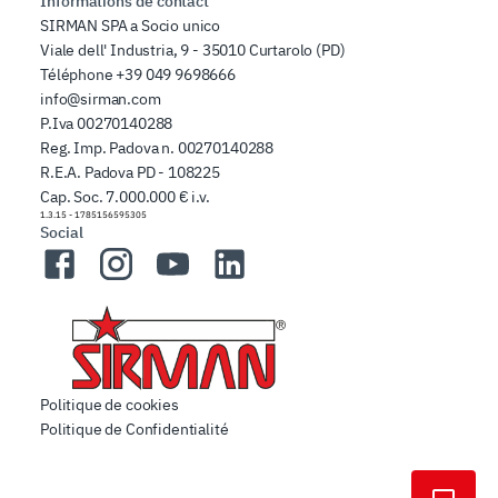
Informations de contact
SIRMAN SPA a Socio unico
Viale dell' Industria, 9 - 35010 Curtarolo (PD)
Téléphone
+39 049 9698666
info@sirman.com
P.Iva 00270140288
Reg. Imp. Padova n. 00270140288
R.E.A. Padova PD - 108225
Cap. Soc. 7.000.000 € i.v.
1.3.15
-
1785156595305
Social
Facebook
Instagram
YouTube
LinkedIn
Politique de cookies
Politique de Confidentialité