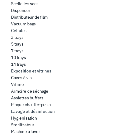
Scelle les sacs
Dispenser
Distributeur de film
Vacuum bags
Cellules
3 trays
5 trays
7 trays
10 trays
14 trays
Exposition et vitrines
Caves à vin
Vitrine
Armoire de séchage
Assiettes buffets
Plaque chauffe-pizza
Lavage et désinfection
Hygienisation
Sterilizateur
Machine à laver