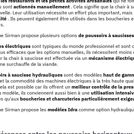
r
les restaurants et les petites activités artisanales
qui ne fo
ls sont
actionnés manuellement
. Cela signifie que la chair à 
elle. Leur utilisation nécessite un effort plus important, mai
ité
. Ils peuvent également être utilisés dans les boucheries 
s.
ue Sirman propose plusieurs options
de poussoirs à saucisse
s électriques
sont typiques du monde professionnel et son
lus efficaces que les options manuelles, ils nécessitent moins de
 la chair à saucisse est effectuée via un
mécanisme électriq
ne surchauffe de la viande.
irs à saucisse hydrauliques
sont des modèles
haut de gam
é et la commodité des machines électriques à la très haute qua
la est possible car ils offrent un
meilleur contrôle de la pres
u modèle, ils conviennent aussi bien à une
utilisation intensi
es qu'aux
boucheries et charcuteries particulièrement exige
ue Sirman propose les
modèles Idra
comme option hydraulique
férences entre les poussoirs horizontaux 