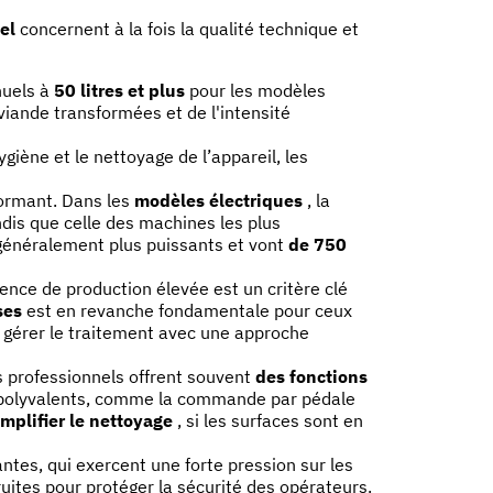
el
concernent à la fois la qualité technique et
nuels à
50 litres et plus
pour les modèles
viande transformées et de l'intensité
giène et le nettoyage de l’appareil, les
rformant. Dans les
modèles électriques
, la
ndis que celle des machines les plus
énéralement plus puissants et vont
de 750
ence de production élevée est un critère clé
ses
est en revanche fondamentale pour ceux
 gérer le traitement avec une approche
s professionnels offrent souvent
des fonctions
us polyvalents, comme la commande par pédale
implifier le nettoyage
, si les surfaces sont en
ntes, qui exercent une forte pression sur les
uites pour protéger la sécurité des opérateurs.