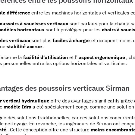
ale différence
entre les machines horizontales et verticales 
oussoirs à saucisses verticaux
sont parfaits pour la chair à 
odèles horizontaux
sont à privilégier pour les
chairs à sauci
les verticaux
sont plus
faciles à charger
et occupent moins d
une
stabilité accrue
.
concerne la
facilité d'utilisation
et l'
aspect ergonomique
, ch
 personnelles entre les options horizontales et verticales.
antages des poussoirs verticaux Sirman
r vertical
hydraulique
offre des avantages significatifs grâce 
Le
modèle Idra
a été spécialement conçu comme une solution in
ngue des solutions traditionnelles, car ces solutions concurre
le nettoyage. En revanche, les ingénieurs de Sirman ont conç
nté
. Cette conception offre une structure
moins encombrante