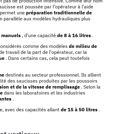
nt pas de production intensive. Comme leur nom
saucisse est poussée par l'opérateur à l'aide
s permet une
préparation traditionnelle de
en parallèle aux modèles hydrauliques plus
s manuels
, d'une capacité
de 8 à 16 litres
.
t considérés comme des modèles
de milieu de
 travail de la part de l'opérateur, car la
ue
. Dans certains cas, cela peut toutefois
me
destinés au secteur professionnel. Ils allient
lité des saucisses produites par les poussoirs
sion et de la vitesse de remplissage
. Selon la
ve
dans les laboratoires et les industries
antes
.
, avec des capacités allant
de 15 à 50 litres
.
et verticaux