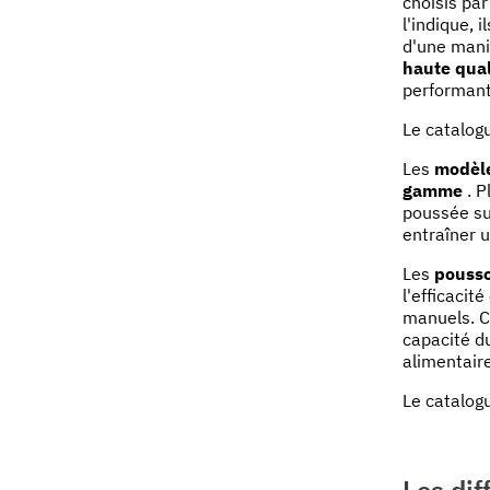
choisis pa
l'indique, i
d'une maniv
haute qual
performant
Le catalog
Les
modèle
gamme
. P
poussée sur
entraîner u
Les
pousso
l'efficacit
manuels. Ce
capacité d
alimentair
Le catalog
Les dif