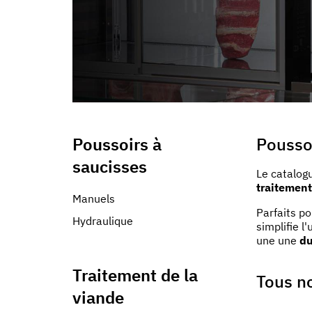
informazioni che ha fornito loro o che hanno raccolto dal s
Poussoirs à
Poussoi
saucisses
Le catalog
traitement
Manuels
Parfaits po
Hydraulique
simplifie l
une une
du
Traitement de la
Tous n
viande