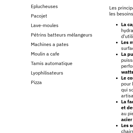
Eplucheuses
Les princi
les besoins
Pacojet
La ca
Lave-moules
hydra
Pétrins batteurs mélangeurs
d'uti
Les 
Machines a pates
surfa
Moulin a cafe
La p
puiss
Tamis automatique
perfo
watt
Lyophilisateurs
Le co
Pizza
pour 
qui s
artis
La fa
et de
au pi
acier
Les s
chair