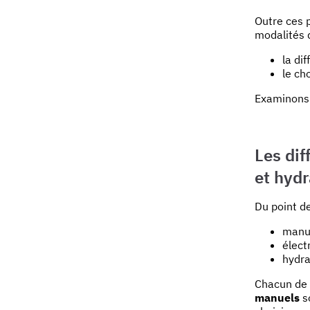
Outre ces p
modalités d
la di
le ch
Examinons-
Les dif
et hyd
Du point de
manu
élect
hydra
Chacun de 
manuels
so