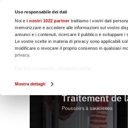
Notre société
Presse
Contact
Laboratoires & Cour
Uso responsabile dei dati
Noi e
i nostri 1022 partner
trattiamo i vostri dati person
memorizzare e accedere alle informazioni sul vostro dispo
annunci e i contenuti, ricercare il pubblico e sviluppare i se
Le vostre scelte in materia di privacy sono applicabili sol
Préparation 
Cuisson
Embal
modificare o revocare il proprio consenso in qualsiasi mo
dynamique
privacy.
Traitement d
Home
Préparation dynamique
Con il tuo consenso, vorremmo anche:
raccogliere informazioni sulla tua posizione geog
Identificare il tuo dispositivo, scansionandolo atti
Mostra dettagli
Approfondisci come vengono elaborati i tuoi dati personal
Traitement de l
tuo consenso in qualsiasi momento dalla Dichiarazione s
Poussoirs à saucisses
Utilizziamo i cookie per garantire che l’utente possa usuf
funzionalità dei social media e per analizzare il nostro tra
sito con i nostri partner che si occupano di analisi dei da