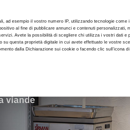
s
IoT
ali, ad esempio il vostro numero IP, utilizzando tecnologie come 
Clie
sitivo al fine di pubblicare annunci e contenuti personalizzati, m
rvizi. Avete la possibilità di scegliere chi utilizza i vostri dati e 
o su questa proprietà digitale in cui avete effettuato le vostre sce
Exposition et 
Lavage et 
lage
Cellules
mento dalla Dichiarazione sui cookie o facendo clic sull'icona di 
vitrines
désinfectio
e la viande
rafica, con un'approssimazione di qualche metro,
vamente alla ricerca di caratteristiche specifiche (impronte digitali
i e imposta le tue preferenze nella
sezione dettagli
. Puoi modific
a viande
ui cookie.
ruire del servizio richiesto, per personalizzare contenuti ed annun
ffico. Condividiamo inoltre informazioni sul modo in cui l’utente ut
ti web, pubblicità e social media, i quali potrebbero combinarle co