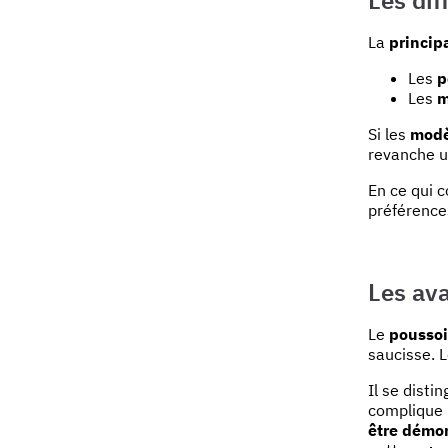
La
princip
Les
p
Les
m
Si les
modè
revanche 
En ce qui 
préférences
Les av
Le
poussoi
saucisse. 
Il se disti
complique 
être démo