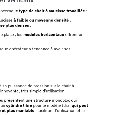
concerne
le type de chair à saucisse travaillée
:
saucisse
à faible ou moyenne densité
.
sse plus denses
.
e place , les
modèles horizontaux
offrent en
aque opérateur a tendance à avoir ses
à sa puissance de pression sur la chair à
novante, très simple d'utilisation.
ntes présentent une structure monobloc qui
u un
cylindre libre
pour le modèle Idra,
qui peut
 et plus maniable
, facilitant l’utilisation et le