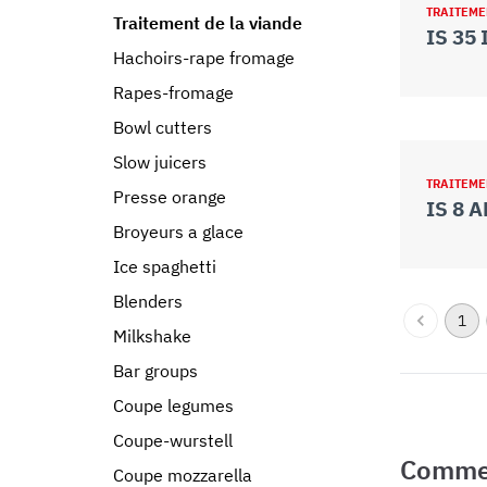
TRAITEME
Traitement de la viande
IS 35
Hachoirs-rape fromage
Rapes-fromage
Bowl cutters
Slow juicers
TRAITEME
Presse orange
IS 8 
Broyeurs a glace
Ice spaghetti
Blenders
1
Milkshake
Bar groups
Coupe legumes
Coupe-wurstell
Commen
Coupe mozzarella