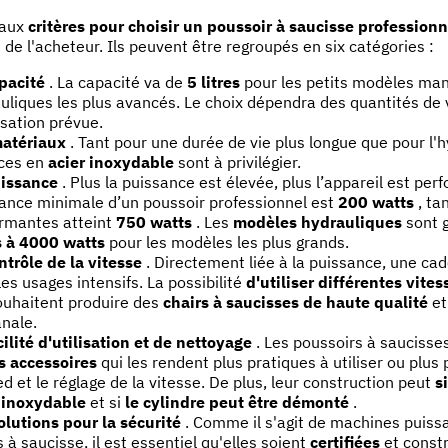
paux
critères pour choisir un poussoir à saucisse professionn
 de l'acheteur. Ils peuvent être regroupés en six catégories :
pacité
. La capacité va de
5 litres
pour les petits modèles ma
uliques les plus avancés. Le choix dépendra des quantités de 
lisation prévue.
matériaux
. Tant pour une durée de vie plus longue que pour l'hy
ces en
acier inoxydable
sont à privilégier.
uissance
. Plus la puissance est élevée, plus l’appareil est pe
ance minimale d’un poussoir professionnel est
200 watts
, ta
rmantes atteint
750 watts
. Les
modèles hydrauliques
sont g
s à 4000 watts
pour les modèles les plus grands.
ntrôle de la vitesse
. Directement liée à la puissance, une cad
les usages intensifs. La possibilité
d'utiliser
différentes vites
ouhaitent produire des
chairs à saucisses de haute qualité
et
anale.
cilité d'utilisation et de nettoyage
. Les poussoirs à saucisse
s accessoires
qui les rendent plus pratiques à utiliser ou pl
ed et le réglage de la vitesse. De plus, leur construction peut
s
 inoxydable
et si
le cylindre peut être démonté
.
olutions pour la sécurité
. Comme il s'agit de machines puissa
s à saucisse, il est essentiel qu'elles soient
certifiées
et constr