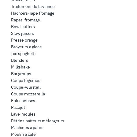
Traitement de la viande
Hachoirs-rape fromage
Rapes-fromage
Bowl cutters
Slow juicers
Presse orange
Broyeurs a glace
Ice spaghetti
Blenders
Milkshake
Bar groups
Coupe legumes
Coupe-wurstell
Coupe mozzarella
Eplucheuses
Pacojet
Lave-moules
Pétrins batteurs mélangeurs
Machines a pates
Moulin a cafe