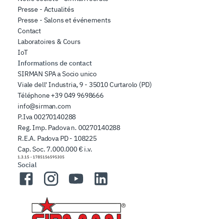
Presse - Actualités
Presse - Salons et événements
Contact
Laboratoires & Cours
IoT
Informations de contact
SIRMAN SPA a Socio unico
Viale dell' Industria, 9 - 35010 Curtarolo (PD)
Téléphone
+39 049 9698666
info@sirman.com
P.Iva 00270140288
Reg. Imp. Padova n. 00270140288
R.E.A. Padova PD - 108225
Cap. Soc. 7.000.000 € i.v.
1.3.15
-
1785156595305
Social
Facebook
Instagram
YouTube
LinkedIn