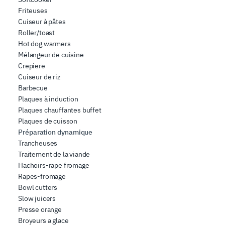
che hanno raccolto dal suo utilizzo dei loro servizi.
Friteuses
Cuiseur à pâtes
Roller/toast
Hot dog warmers
Mélangeur de cuisine
Crepiere
Cuiseur de riz
Barbecue
Plaques à induction
Plaques chauffantes buffet
Plaques de cuisson
Préparation dynamique
Trancheuses
Traitement de la viande
Hachoirs-rape fromage
Rapes-fromage
Bowl cutters
Slow juicers
Presse orange
Broyeurs a glace