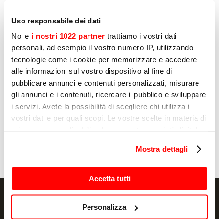
J’autorise le traitement de mes données
personnelles par Sirman pour l'envoi de
communications à des fins de marketing,
Uso responsabile dei dati
comme indiqué au point D) et E) de la politique
Noi e
i nostri 1022 partner
trattiamo i vostri dati
de confidentialité.
personali, ad esempio il vostro numero IP, utilizzando
Oui
tecnologie come i cookie per memorizzare e accedere
alle informazioni sul vostro dispositivo al fine di
Non
pubblicare annunci e contenuti personalizzati, misurare
gli annunci e i contenuti, ricercare il pubblico e sviluppare
i servizi. Avete la possibilità di scegliere chi utilizza i
Envoyer
vostri dati e per quali scopi. Le vostre scelte in materia di
privacy sono applicabili solo su questa proprietà digitale
in cui avete effettuato le vostre scelte. È possibile
Mostra dettagli
modificare o revocare il proprio consenso in qualsiasi
momento dalla Dichiarazione sui cookie o facendo clic
sull'icona di attivazione della privacy.
Accetta tutti
Con il tuo consenso, vorremmo anche:
Personalizza
raccogliere informazioni sulla tua posizione