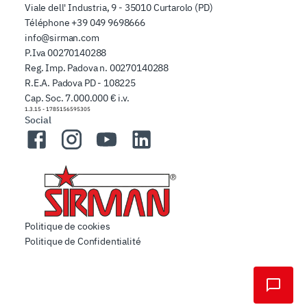
Viale dell' Industria, 9 - 35010 Curtarolo (PD)
Téléphone
+39 049 9698666
info@sirman.com
P.Iva 00270140288
Reg. Imp. Padova n. 00270140288
R.E.A. Padova PD - 108225
Cap. Soc. 7.000.000 € i.v.
1.3.15
-
1785156595305
Social
Facebook
Instagram
YouTube
LinkedIn
Politique de cookies
Politique de Confidentialité