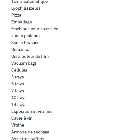
Tamis automatique
Lyophilisateurs
Pizza
Emballage
Machines pour sous vide
Joints plateaux
Scelle les sacs
Dispenser
Distributeur de film
Vacuum bags
Cellules
3 trays
5 trays
7 trays
10 trays
14 trays
Exposition et vitrines
Caves à vin
Vitrine
Armoire de séchage
Assiettes buffets