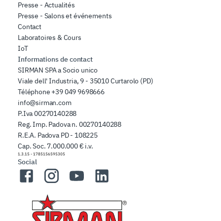
Presse - Actualités
Presse - Salons et événements
Contact
Laboratoires & Cours
IoT
Informations de contact
SIRMAN SPA a Socio unico
Viale dell' Industria, 9 - 35010 Curtarolo (PD)
Téléphone
+39 049 9698666
info@sirman.com
P.Iva 00270140288
Reg. Imp. Padova n. 00270140288
R.E.A. Padova PD - 108225
Cap. Soc. 7.000.000 € i.v.
1.3.15
-
1785156595305
Social
Facebook
Instagram
YouTube
LinkedIn