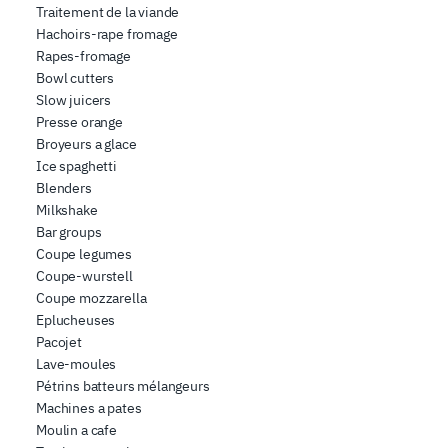
Traitement de la viande
Hachoirs-rape fromage
Rapes-fromage
Bowl cutters
Slow juicers
Presse orange
Broyeurs a glace
Ice spaghetti
Blenders
Milkshake
Bar groups
Coupe legumes
Coupe-wurstell
Coupe mozzarella
Eplucheuses
Pacojet
Lave-moules
Pétrins batteurs mélangeurs
Machines a pates
Moulin a cafe