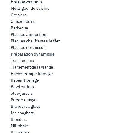
Hot dog warmers
Mélangeur de cuisine
Crepiere
Cuiseur de riz
Barbecue
Plaques à induction
Plaques chauffantes buffet
Plaques de cuisson
Préparation dynamique
Trancheuses
Traitement de la viande
Hachoirs-rape fromage
Rapes-fromage
Bowl cutters
Slow juicers
Presse orange
Broyeurs a glace
Ice spaghetti
Blenders
Milkshake
Bar groups