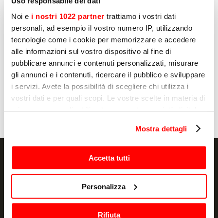
Uso responsabile dei dati
Oui
Noi e
i nostri 1022 partner
trattiamo i vostri dati
personali, ad esempio il vostro numero IP, utilizzando
Non
tecnologie come i cookie per memorizzare e accedere
alle informazioni sul vostro dispositivo al fine di
pubblicare annunci e contenuti personalizzati, misurare
gli annunci e i contenuti, ricercare il pubblico e sviluppare
Envoyer
i servizi. Avete la possibilità di scegliere chi utilizza i
vostri dati e per quali scopi. Le vostre scelte in materia di
privacy sono applicabili solo su questa proprietà digitale
in cui avete effettuato le vostre scelte. È possibile
Mostra dettagli
modificare o revocare il proprio consenso in qualsiasi
momento dalla Dichiarazione sui cookie o facendo clic
sull'icona di attivazione della privacy.
Accetta tutti
Con il tuo consenso, vorremmo anche:
Personalizza
NEWSLETTER
raccogliere informazioni sulla tua posizione
geografica, con un'approssimazione di qualche
Actualité et promotions, directement dans
Rifiuta
metro,