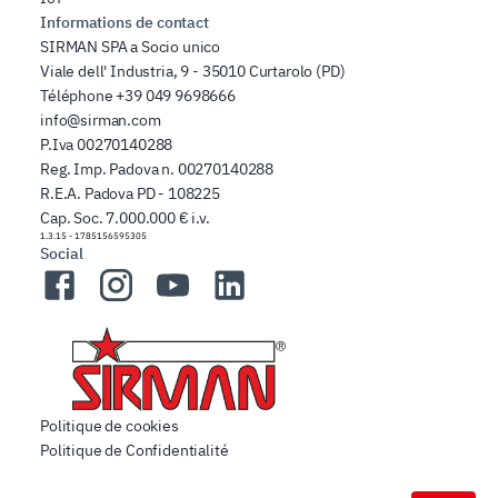
Informations de contact
SIRMAN SPA a Socio unico
Viale dell' Industria, 9 - 35010 Curtarolo (PD)
Téléphone
+39 049 9698666
info@sirman.com
P.Iva 00270140288
Reg. Imp. Padova n. 00270140288
R.E.A. Padova PD - 108225
Cap. Soc. 7.000.000 € i.v.
1.3.15
-
1785156595305
Social
Facebook
Instagram
YouTube
LinkedIn
Politique de cookies
Politique de Confidentialité