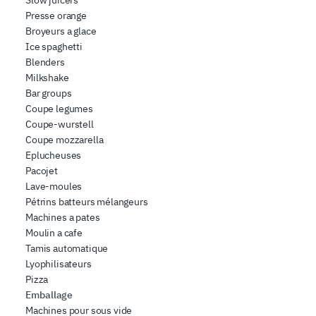
Slow juicers
Presse orange
Broyeurs a glace
Ice spaghetti
Blenders
Milkshake
Bar groups
Coupe legumes
Coupe-wurstell
Coupe mozzarella
Eplucheuses
Pacojet
Lave-moules
Pétrins batteurs mélangeurs
Machines a pates
Moulin a cafe
Tamis automatique
Lyophilisateurs
Pizza
Emballage
Machines pour sous vide