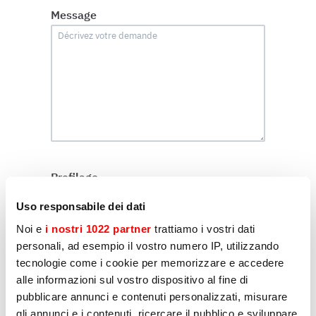
Message
Profilage
J’autorise le traitement de mes données
Uso responsabile dei dati
personnelles par Sirman à des fins de profilage,
comme indiqué au point E) et F) de la politique
Noi e
i nostri 1022 partner
trattiamo i vostri dati
de confidentialité.
personali, ad esempio il vostro numero IP, utilizzando
Oui
tecnologie come i cookie per memorizzare e accedere
alle informazioni sul vostro dispositivo al fine di
Non
pubblicare annunci e contenuti personalizzati, misurare
gli annunci e i contenuti, ricercare il pubblico e sviluppare