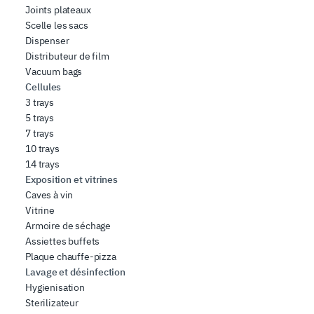
Joints plateaux
Scelle les sacs
Dispenser
Distributeur de film
Vacuum bags
Cellules
3 trays
5 trays
7 trays
10 trays
14 trays
Exposition et vitrines
Caves à vin
Vitrine
Armoire de séchage
Assiettes buffets
Plaque chauffe-pizza
Lavage et désinfection
Hygienisation
Sterilizateur