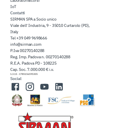
Laboratori&corsi
IoT
Contatti
SIRMAN SPA a Socio unico
Viale dell' Industria, 9 - 35010 Curtarolo (PD),
Italy
Tel
+39 049 9698666
info@sirman.com
P.Iva 00270140288
Reg. Imp. Padova n. 00270140288
R.E.A. Padova PD - 108225
Cap. Soc. 7.000.000 € i.v.
1.3.15
-
1785156595305
Social
Facebook
Instagram
YouTube
LinkedIn