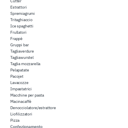
Cutter
Estrattori
Spremiagrumi
Tritaghiaccio
Ice spaghetti
Frullatori
Frappè
Gruppi bar
Tagliaverdure
Tagliawurstel
Taglia mozzarella
Pelapatate
Pacojet
Lavacozze
Impastatrici
Macchine per pasta
Macinacaffè
Denocciolatore/estrattore
Liofilizzatori
Pizza
Confezionamento