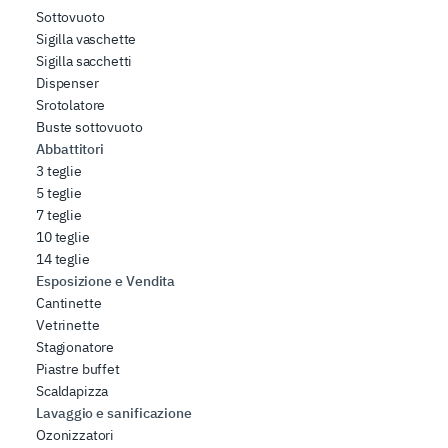
Sottovuoto
Sigilla vaschette
Sigilla sacchetti
Dispenser
Srotolatore
Buste sottovuoto
Abbattitori
3 teglie
5 teglie
7 teglie
10 teglie
14 teglie
Esposizione e Vendita
Cantinette
Vetrinette
Stagionatore
Piastre buffet
Scaldapizza
Lavaggio e sanificazione
Ozonizzatori