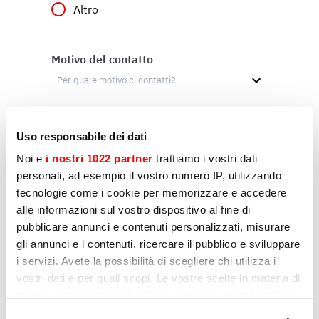
Altro
Motivo del contatto
Messaggio
Uso responsabile dei dati
Noi e
i nostri 1022 partner
trattiamo i vostri dati
personali, ad esempio il vostro numero IP, utilizzando
tecnologie come i cookie per memorizzare e accedere
alle informazioni sul vostro dispositivo al fine di
pubblicare annunci e contenuti personalizzati, misurare
gli annunci e i contenuti, ricercare il pubblico e sviluppare
i servizi. Avete la possibilità di scegliere chi utilizza i
vostri dati e per quali scopi. Le vostre scelte in materia di
Marketing
privacy sono applicabili solo su questa proprietà digitale
Dichiaro di acconsentire al trattamento dei miei
in cui avete effettuato le vostre scelte. È possibile