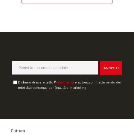
contenuti ed annunci, per fornire funzionalità dei social
media e per analizzare il nostro traffico. Condividiamo
inoltre informazioni sul modo in cui l’utente utilizza il
nostro sito con i nostri partner che si occupano di analisi
dei dati web, pubblicità e social media, i quali potrebbero
combinarle con altre informazioni che ha fornito loro o
che hanno raccolto dal suo utilizzo dei loro servizi.
ISCRIVITI
Dichiaro di avere letto l'
informativa
e autorizzo il trattamento dei
miei dati personali per finalità di marketing
Cottura