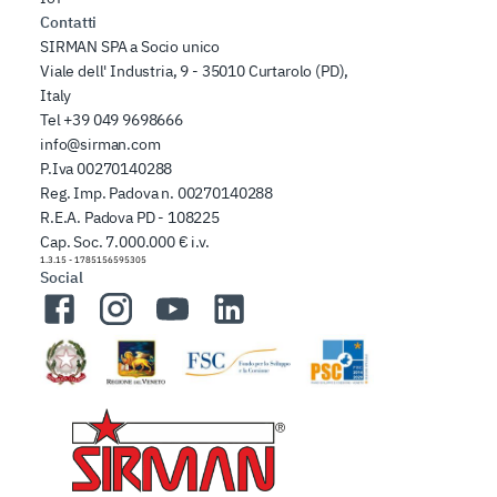
Contatti
SIRMAN SPA a Socio unico
Viale dell' Industria, 9 - 35010 Curtarolo (PD),
Italy
Tel
+39 049 9698666
info@sirman.com
P.Iva 00270140288
Reg. Imp. Padova n. 00270140288
R.E.A. Padova PD - 108225
Cap. Soc. 7.000.000 € i.v.
1.3.15
-
1785156595305
Social
Facebook
Instagram
YouTube
LinkedIn