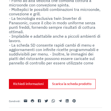
- Forno ad alta velocità che combina cottura a 
microonde con convezione spinta.

- Molteplici le possibili combinazioni tra microonde, 
convezione e grill. 

- La tecnologia esclusiva twin Inverter di 
Panasonic, cuoce il cibo in modo uniforme senza 
punti freddi, fornendo sempre risultati di cottura 
ottimali.

- Impilabile e adattabile anche a piccoli ambienti di 
lavoro.

- La scheda SD consente rapidi cambi di menu e 
aggiornamenti con infinite ricette programmabili e 
suddivisibili per menu. - Inoltre, le immagini dei 
piatti del ristorante possono essere caricate sul 
pannello di controllo per essere utilizzate come 
pulsanti di menu.

- Touch Display per un utilizzo facile e veloce.

- Ideale per cuocere, tostare, grigliare e rigenerare 
un’ampia gamma di cibi non solo freschi ma anche 
Richiedi informazioni
Scarica la scheda prodotto
surgelati.
Email
stampa
Facebook
Twitter
Whatsapp
Telegram
Linkedin
Pinterest
Condividi
: