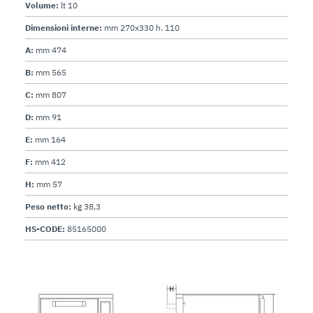
Volume:
lt 10
Dimensioni interne:
mm 270x330 h. 110
A:
mm 474
B:
mm 565
C:
mm 807
D:
mm 91
E:
mm 164
F:
mm 412
H:
mm 57
Peso netto:
kg 38,3
HS-CODE:
85165000