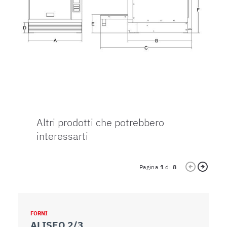
Altri prodotti che potrebbero
interessarti
Pagina
1
di
8
FORNI
F
ALISEO 2/3
A