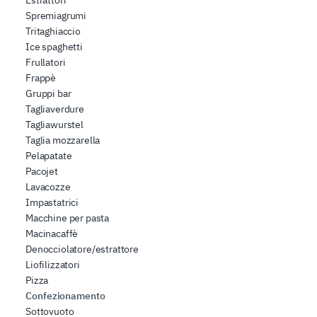
Estrattori
media e per analizzare il nostro traffico. Condividiamo
Spremiagrumi
inoltre informazioni sul modo in cui l’utente utilizza il
Tritaghiaccio
nostro sito con i nostri partner che si occupano di analisi
Ice spaghetti
Frullatori
dei dati web, pubblicità e social media, i quali potrebbero
Frappè
combinarle con altre informazioni che ha fornito loro o
Gruppi bar
che hanno raccolto dal suo utilizzo dei loro servizi.
Tagliaverdure
Tagliawurstel
Taglia mozzarella
Pelapatate
Pacojet
Lavacozze
Impastatrici
Macchine per pasta
Macinacaffè
Denocciolatore/estrattore
Liofilizzatori
Pizza
Confezionamento
Sottovuoto