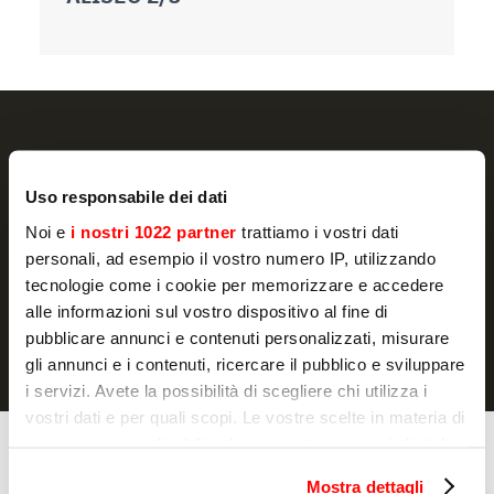
Uso responsabile dei dati
ISCRIVITI
Noi e
i nostri 1022 partner
trattiamo i vostri dati
personali, ad esempio il vostro numero IP, utilizzando
Dichiaro di avere letto l'
informativa
e autorizzo il trattamento dei
tecnologie come i cookie per memorizzare e accedere
miei dati personali per finalità di marketing
alle informazioni sul vostro dispositivo al fine di
pubblicare annunci e contenuti personalizzati, misurare
gli annunci e i contenuti, ricercare il pubblico e sviluppare
i servizi. Avete la possibilità di scegliere chi utilizza i
vostri dati e per quali scopi. Le vostre scelte in materia di
privacy sono applicabili solo su questa proprietà digitale
Cottura
in cui avete effettuato le vostre scelte. È possibile
Forni
Mostra dettagli