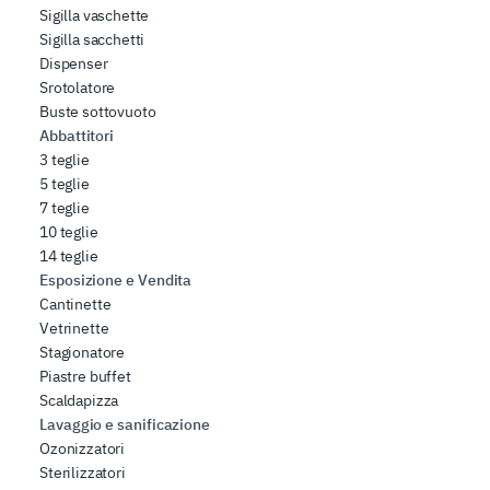
Sigilla vaschette
Sigilla sacchetti
Dispenser
Srotolatore
Buste sottovuoto
Abbattitori
3 teglie
5 teglie
7 teglie
10 teglie
14 teglie
Esposizione e Vendita
Cantinette
Vetrinette
Stagionatore
Piastre buffet
Scaldapizza
Lavaggio e sanificazione
Ozonizzatori
Sterilizzatori