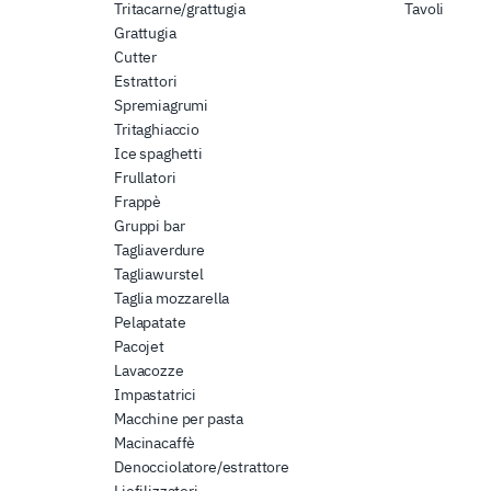
Tritacarne/grattugia
Tavoli
Grattugia
Cutter
Estrattori
Spremiagrumi
Tritaghiaccio
Ice spaghetti
Frullatori
Frappè
Gruppi bar
Tagliaverdure
Tagliawurstel
Taglia mozzarella
Pelapatate
Pacojet
Lavacozze
Impastatrici
Macchine per pasta
Macinacaffè
Denocciolatore/estrattore
Liofilizzatori