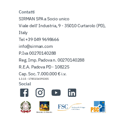
Contatti
SIRMAN SPA a Socio unico
Viale dell' Industria, 9 - 35010 Curtarolo (PD),
Italy
Tel
+39 049 9698666
info@sirman.com
P.Iva 00270140288
Reg. Imp. Padova n. 00270140288
R.E.A. Padova PD - 108225
Cap. Soc. 7.000.000 € i.v.
1.3.15
-
1785156595305
Social
Facebook
Instagram
YouTube
LinkedIn