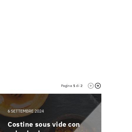
Pagina
1
di
2
6 SETTEMBRE 2024
22 MAG
Costine sous vide con
Come