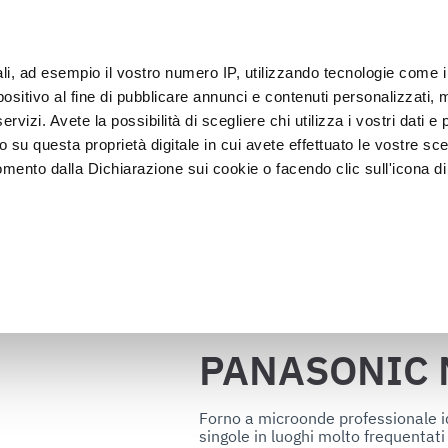
oT
ali, ad esempio il vostro numero IP, utilizzando tecnologie come 
Clien
sitivo al fine di pubblicare annunci e contenuti personalizzati, m
rvizi. Avete la possibilità di scegliere chi utilizza i vostri dati e 
o su questa proprietà digitale in cui avete effettuato le vostre sce
Esposizione e 
Lavagg
namento
Abbattitori
mento dalla Dichiarazione sui cookie o facendo clic sull'icona di 
Vendita
sanifi
815
rafica, con un'approssimazione di qualche metro,
vamente alla ricerca di caratteristiche specifiche (impronte digitali
Torna al catalogo
i e imposta le tue preferenze nella
sezione dettagli
. Puoi modific
ui cookie.
PANASONIC 
ruire del servizio richiesto, per personalizzare contenuti ed annun
ffico. Condividiamo inoltre informazioni sul modo in cui l’utente ut
Forno a microonde professionale id
singole in luoghi molto frequentati
ti web, pubblicità e social media, i quali potrebbero combinarle co