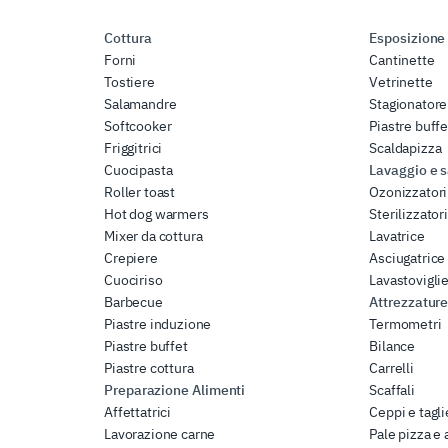
Cottura
Esposizione
Forni
Cantinette
Tostiere
Vetrinette
Salamandre
Stagionatore
Softcooker
Piastre buffe
Friggitrici
Scaldapizza
Cuocipasta
Lavaggio e s
Roller toast
Ozonizzatori
Hot dog warmers
Sterilizzatori
Mixer da cottura
Lavatrice
Crepiere
Asciugatrice
Cuociriso
Lavastovigli
Barbecue
Attrezzature
Piastre induzione
Termometri
Piastre buffet
Bilance
Piastre cottura
Carrelli
Preparazione Alimenti
Scaffali
Affettatrici
Ceppi e tagli
Lavorazione carne
Pale pizza e