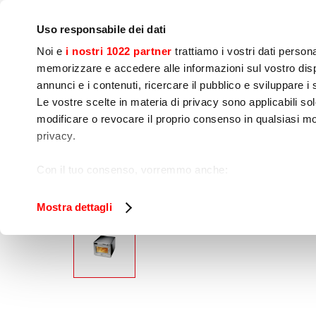
Azienda
Press room
Contatti
Laboratori&corsi
I
Uso responsabile dei dati
Noi e
i nostri 1022 partner
trattiamo i vostri dati person
memorizzare e accedere alle informazioni sul vostro dispo
annunci e i contenuti, ricercare il pubblico e sviluppare i se
Le vostre scelte in materia di privacy sono applicabili sol
Preparazione 
Cottura
Confezio
modificare o revocare il proprio consenso in qualsiasi mo
Alimenti
privacy.
PANASONIC NE1
Home
Cottura
Forni
Con il tuo consenso, vorremmo anche:
raccogliere informazioni sulla tua posizione geog
Identificare il tuo dispositivo, scansionandolo atti
Mostra dettagli
Approfondisci come vengono elaborati i tuoi dati personal
tuo consenso in qualsiasi momento dalla Dichiarazione s
Utilizziamo i cookie per garantire che l’utente possa usuf
funzionalità dei social media e per analizzare il nostro tra
sito con i nostri partner che si occupano di analisi dei da