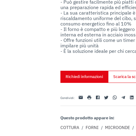
- Può gestire facilmente più piat
uo utilizzo dei loro servizi.
una preparazione rapida ed efficien
- La sua caratteristica principale è
riscaldamento uniforme del cibo, sen
consumo energetico fino al 10%

- Il forno è compatto e più leggero 
interna ed esterna in acciaio inossi
- Offre funzioni utili come un time
impilare più unità 

- È la soluzione ideale per chi cerc
Richiedi informazioni
Scarica la s
Email
stampa
Facebook
Twitter
Whatsapp
Telegram
Link
Condividi
:
Questo prodotto appare in:
COTTURA
/
FORNI
/
MICROONDE
/