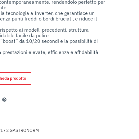
ti contemporaneamente, rendendolo perfetto per 
te

 la tecnologia a Inverter, che garantisce un 
za punti freddi o bordi bruciati, e riduce il 
rispetto ai modelli precedenti, struttura 
dabile facile da pulire

r “boost” da 10/20 secondi e la possibilità di 
a prestazioni elevate, efficienza e affidabilità
cheda prodotto
edin
Pinterest
1 / 2 GASTRONORM