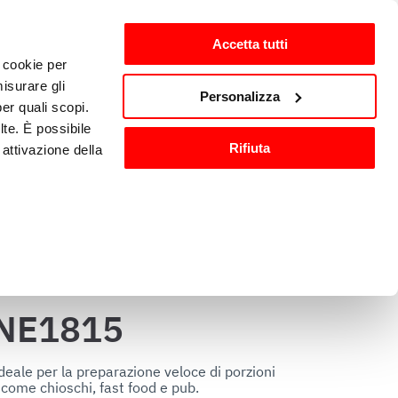
Accetta tutti
i cookie per
ti
it-IT
isurare gli
Personalizza
per quali scopi.
lte. È possibile
io e 
Attrezzature e 
Rifiuta
attivazione della
cazione
accessori cucina
).
are o ritirare il
NE1815
ci, per fornire
ilizza il nostro
eale per la preparazione veloce di porzioni 
 come chioschi, fast food e pub.

n altre