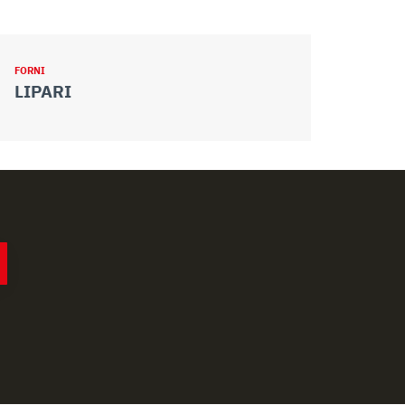
FORNI
FORNI
LIPARI
WD B 90