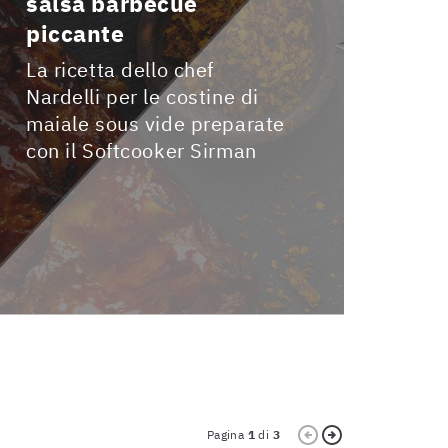
salsa barbecue
micr
piccante
prof
dome
La ricetta dello chef
sicu
Nardelli per le costine di
acco
maiale sous vide preparate
con il Softcooker Sirman
fond
Il mi
gene
elett
spieg
sempl
Pagina
1
di
3