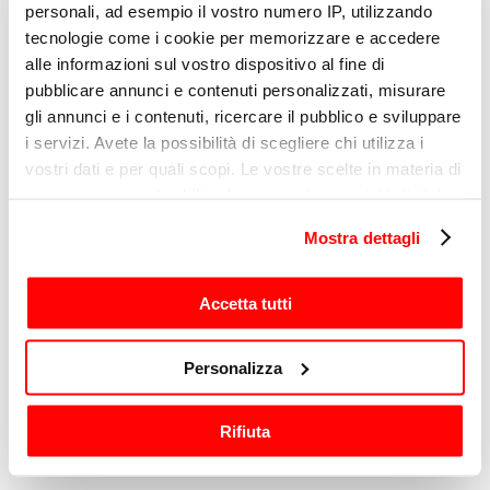
personali, ad esempio il vostro numero IP, utilizzando
indicato sub D) e E) dell'Informativa Privacy.
tecnologie come i cookie per memorizzare e accedere
Sì
alle informazioni sul vostro dispositivo al fine di
pubblicare annunci e contenuti personalizzati, misurare
No
gli annunci e i contenuti, ricercare il pubblico e sviluppare
i servizi. Avete la possibilità di scegliere chi utilizza i
vostri dati e per quali scopi. Le vostre scelte in materia di
Profilazione
privacy sono applicabili solo su questa proprietà digitale
Dichiaro di acconsentire al trattamento dei miei
in cui avete effettuato le vostre scelte. È possibile
dati personali da parte di Sirman per finalità di
Mostra dettagli
profilazione, come indicato sub E) e F)
modificare o revocare il proprio consenso in qualsiasi
dell'informativa Privacy.
momento dalla Dichiarazione sui cookie o facendo clic
sull'icona di attivazione della privacy.
Sì
Accetta tutti
No
Con il tuo consenso, vorremmo anche:
Personalizza
raccogliere informazioni sulla tua posizione
geografica, con un'approssimazione di qualche
Rifiuta
metro,
Invia
Identificare il tuo dispositivo, scansionandolo
attivamente alla ricerca di caratteristiche specifiche