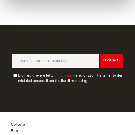
(impronte digitali).
Approfondisci come vengono elaborati i tuoi dati personali
e imposta le tue preferenze nella
sezione dettagli
. Puoi
modificare o ritirare il tuo consenso in qualsiasi momento
dalla Dichiarazione sui cookie.
Utilizziamo i cookie per garantire che l’utente possa
usufruire del servizio richiesto, per personalizzare
ISCRIVITI
contenuti ed annunci, per fornire funzionalità dei social
media e per analizzare il nostro traffico. Condividiamo
Dichiaro di avere letto l'
informativa
e autorizzo il trattamento dei
inoltre informazioni sul modo in cui l’utente utilizza il
miei dati personali per finalità di marketing
nostro sito con i nostri partner che si occupano di analisi
dei dati web, pubblicità e social media, i quali potrebbero
combinarle con altre informazioni che ha fornito loro o
che hanno raccolto dal suo utilizzo dei loro servizi.
Cottura
Forni