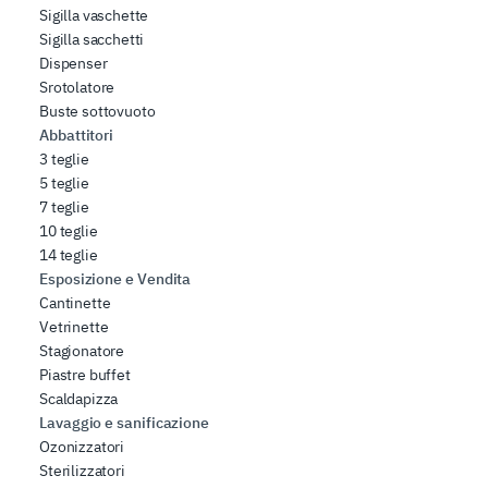
Sigilla vaschette
Sigilla sacchetti
Dispenser
Srotolatore
Buste sottovuoto
Abbattitori
3 teglie
5 teglie
7 teglie
10 teglie
14 teglie
Esposizione e Vendita
Cantinette
Vetrinette
Stagionatore
Piastre buffet
Scaldapizza
Lavaggio e sanificazione
Ozonizzatori
Sterilizzatori