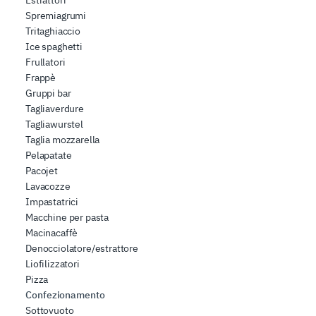
Spremiagrumi
Tritaghiaccio
Ice spaghetti
Frullatori
Frappè
Gruppi bar
Tagliaverdure
Tagliawurstel
Taglia mozzarella
Pelapatate
Pacojet
Lavacozze
Impastatrici
Macchine per pasta
Macinacaffè
Denocciolatore/estrattore
Liofilizzatori
Pizza
Confezionamento
Sottovuoto