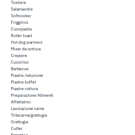
Tostiere
Salamandre
Softcooker
Friggitrici
Cuocipasta
Roller toast
Hot dog warmers
Mixer da cottura
Crepiere
Cuociriso
Barbecue
Piastre induzione
Piastre buffet
Piastre cottura
Preparazione Alimenti
Affettatrici
Lavorazione carne
Tritacarne/grattugia
Grattugia
Cutter
Estrattori