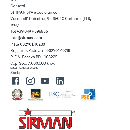
Contatti
SIRMAN SPA a Socio unico
Viale dell' Industria, 9 - 35010 Curtarolo (PD),
Italy
Tel
+39 049 9698666
info@sirman.com
P.Iva 00270140288
Reg. Imp. Padova n. 00270140288
R.E.A. Padova PD - 108225
Cap. Soc. 7.000.000 € i.v.
1.3.15
-
1785156595305
Social
Facebook
Instagram
YouTube
LinkedIn