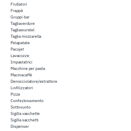
Frullatori
Frappè
Gruppi bar
Tagliaverdure
Tagliawurstel
Taglia mozzarella
Pelapatate
Pacojet
Lavacozze
Impastatrici
Macchine per pasta
Macinacaffè
Denocciolatore/estrattore
Liofilizzatori
Pizza
Confezionamento
Sottovuoto
Sigilla vaschette
Sigilla sacchetti
Dispenser