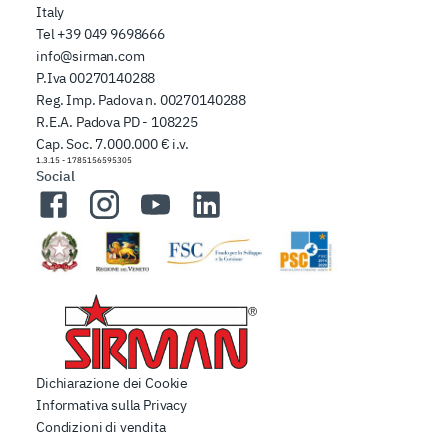
Italy
Tel
+39 049 9698666
info@sirman.com
P.Iva 00270140288
Reg. Imp. Padova n. 00270140288
R.E.A. Padova PD - 108225
Cap. Soc. 7.000.000 € i.v.
1.3.15
-
1785156595305
Social
Facebook
Instagram
YouTube
LinkedIn
Dichiarazione dei Cookie
Informativa sulla Privacy
Condizioni di vendita