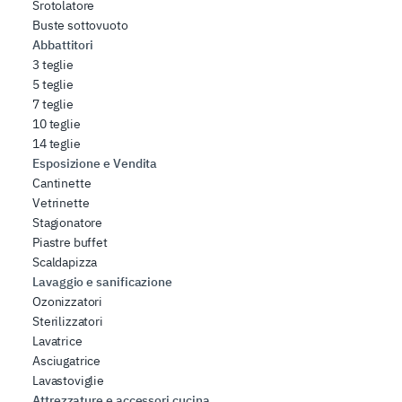
Srotolatore
Buste sottovuoto
Abbattitori
3 teglie
5 teglie
7 teglie
10 teglie
14 teglie
Esposizione e Vendita
Cantinette
Vetrinette
Stagionatore
Piastre buffet
Scaldapizza
Lavaggio e sanificazione
Ozonizzatori
Sterilizzatori
Lavatrice
Asciugatrice
Lavastoviglie
Attrezzature e accessori cucina