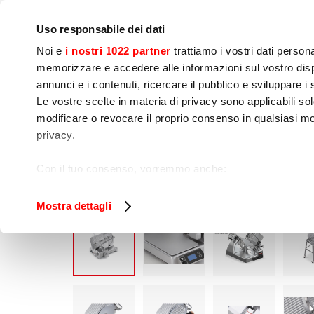
Azienda
Press room
Contatti
Laboratori&corsi
I
Uso responsabile dei dati
Noi e
i nostri 1022 partner
trattiamo i vostri dati person
memorizzare e accedere alle informazioni sul vostro dispo
annunci e i contenuti, ricercare il pubblico e sviluppare i se
Le vostre scelte in materia di privacy sono applicabili sol
Preparazione 
Cottura
Confezio
modificare o revocare il proprio consenso in qualsiasi mo
Alimenti
privacy.
Home
Preparazione alimenti
Affettatrici
Con il tuo consenso, vorremmo anche:
raccogliere informazioni sulla tua posizione geog
Identificare il tuo dispositivo, scansionandolo atti
Mostra dettagli
Approfondisci come vengono elaborati i tuoi dati personal
tuo consenso in qualsiasi momento dalla Dichiarazione s
Utilizziamo i cookie per garantire che l’utente possa usuf
funzionalità dei social media e per analizzare il nostro tra
sito con i nostri partner che si occupano di analisi dei da