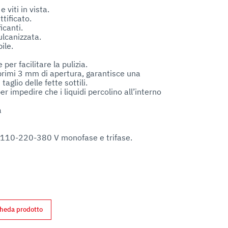
 viti in vista.

ificato.

canti.

lcanizzata.

le.

er facilitare la pulizia.

primi 3 mm di apertura, garantisce una 
glio delle fette sottili.

er impedire che i liquidi percolino all’interno 


 110-220-380 V monofase e trifase.

di protezione.

on base in gomma. 

assa.

cheda prodotto