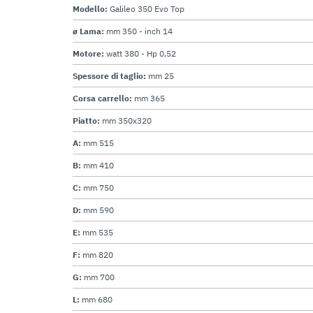
Modello:
Galileo 350 Evo Top
ø Lama:
mm 350 - inch 14
Motore:
watt 380 - Hp 0,52
Spessore di taglio:
mm 25
Corsa carrello:
mm 365
Piatto:
mm 350x320
A:
mm 515
B:
mm 410
C:
mm 750
D:
mm 590
E:
mm 535
F:
mm 820
G:
mm 700
L:
mm 680