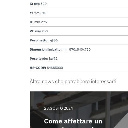
X:
mm 320
Y:
mm 210
H:
mm 275
W:
mm 250
Peso netto:
kg 56
Dimensioni imballo:
mm 870x840x750
Peso lordo:
kg 72
HS-CODE:
84385000
Altre news che potrebbero interessarti
2 AGOSTO 2024
Come affettare un