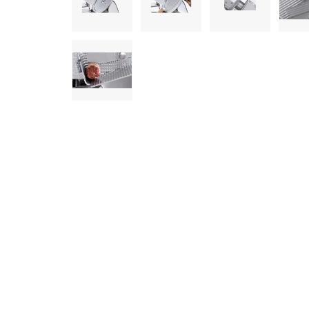
informazioni che ha fornito loro o che hanno raccolto dal s