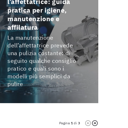
l’affettatrice: guida
cuci
pratica per igiene,
Manut
manutenzione e
di ri
affilatura
guast
consu
La manutenzione
dell’affettatrice prevede
una pulizia costante: di
seguito qualche consiglio
pratico e quali sono i
modelli più semplici da
pulire
Pagina
1
di
3