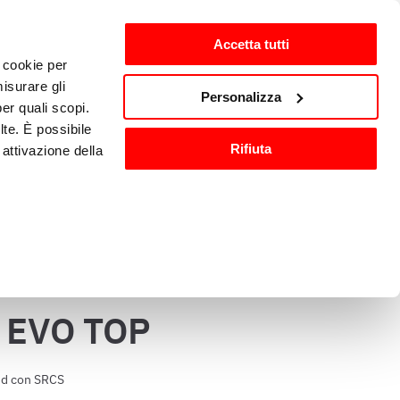
Accetta tutti
i cookie per
ti
it-IT
isurare gli
Personalizza
per quali scopi.
lte. È possibile
io e 
Attrezzature e 
Rifiuta
attivazione della
cazione
accessori cucina
).
are o ritirare il
 EVO TOP
ci, per fornire
ilizza il nostro
oud con SRCS
n altre