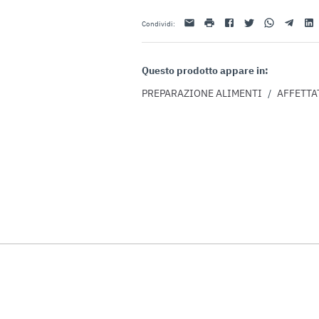
Email
stampa
Facebook
Twitter
Whatsapp
Telegram
Link
Condividi
:
Questo prodotto appare in:
PREPARAZIONE ALIMENTI
/
AFFETTA