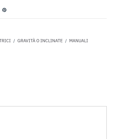
edin
Pinterest
TRICI
/
GRAVITÀ O INCLINATE
/
MANUALI