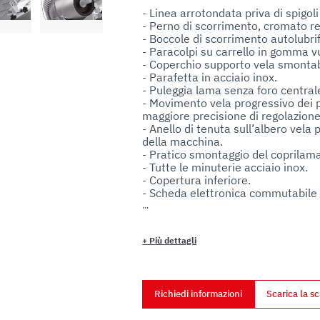
uo utilizzo dei loro servizi.
- Linea arrotondata priva di spigoli e
- Perno di scorrimento, cromato rett
- Boccole di scorrimento autolubrifi
- Paracolpi su carrello in gomma vu
- Coperchio supporto vela smontabi
- Parafetta in acciaio inox.

- Puleggia lama senza foro centrale p
- Movimento vela progressivo dei 
maggiore precisione di regolazione ta
- Anello di tenuta sull’albero vela p
della macchina.

- Pratico smontaggio del coprilama
- Tutte le minuterie acciaio inox.

- Copertura inferiore.

- Scheda elettronica commutabile
- Affilatoio con vaschetta inferiore 
- Estrattore lama di serie.

- Inclinazione lama 38°.

+
Più dettagli
- Manopola alluminio. 

- Piedini in alluminio telescopici c
- Pulsanti in acciaio inox IP 67 in c
- Fornitura valigetta utensili.
Richiedi informazioni
Scarica la s