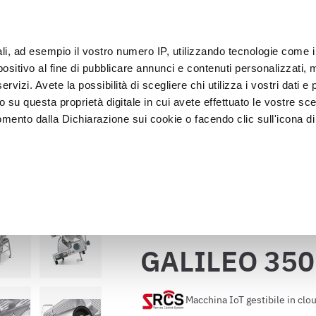
oT
ali, ad esempio il vostro numero IP, utilizzando tecnologie come 
Clien
sitivo al fine di pubblicare annunci e contenuti personalizzati, m
rvizi. Avete la possibilità di scegliere chi utilizza i vostri dati e 
o su questa proprietà digitale in cui avete effettuato le vostre sce
Esposizione e 
Lavagg
namento
Abbattitori
mento dalla Dichiarazione sui cookie o facendo clic sull'icona di 
Vendita
sanifi
GALILEO 350 EVO TOP
rafica, con un'approssimazione di qualche metro,
vamente alla ricerca di caratteristiche specifiche (impronte digitali
Torna al catalogo
i e imposta le tue preferenze nella
sezione dettagli
. Puoi modific
ui cookie.
GALILEO 350
ruire del servizio richiesto, per personalizzare contenuti ed annun
ffico. Condividiamo inoltre informazioni sul modo in cui l’utente ut
Macchina IoT gestibile in cl
ti web, pubblicità e social media, i quali potrebbero combinarle co