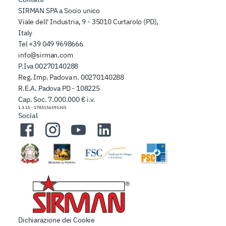
SIRMAN SPA a Socio unico
Viale dell' Industria, 9 - 35010 Curtarolo (PD),
Italy
Tel
+39 049 9698666
info@sirman.com
P.Iva 00270140288
Reg. Imp. Padova n. 00270140288
R.E.A. Padova PD - 108225
Cap. Soc. 7.000.000 € i.v.
1.3.15
-
1785156595305
Social
Facebook
Instagram
YouTube
LinkedIn
Dichiarazione dei Cookie