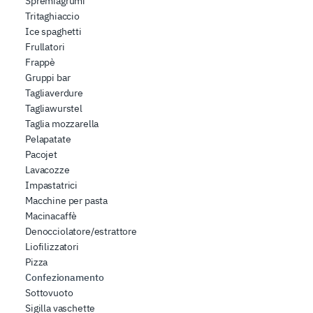
Spremiagrumi
Tritaghiaccio
Ice spaghetti
Frullatori
Frappè
Gruppi bar
Tagliaverdure
Tagliawurstel
Taglia mozzarella
Pelapatate
Pacojet
Lavacozze
Impastatrici
Macchine per pasta
Macinacaffè
Denocciolatore/estrattore
Liofilizzatori
Pizza
Confezionamento
Sottovuoto
Sigilla vaschette