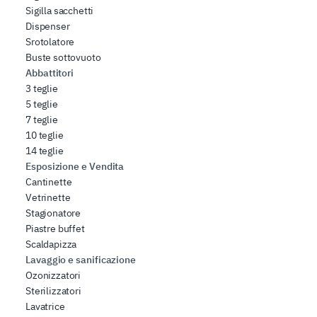
Sigilla sacchetti
Dispenser
Srotolatore
Buste sottovuoto
Abbattitori
3 teglie
5 teglie
7 teglie
10 teglie
14 teglie
Esposizione e Vendita
Cantinette
Vetrinette
Stagionatore
Piastre buffet
Scaldapizza
Lavaggio e sanificazione
Ozonizzatori
Sterilizzatori
Lavatrice