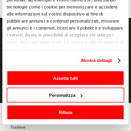
tecnologie come i cookie per memorizzare e accedere
alle informazioni sul vostro dispositivo al fine di
pubblicare annunci e contenuti personalizzati, misurare
gli annunci e i contenuti, ricercare il pubblico e sviluppare
i servizi. Avete la possibilità di scegliere chi utilizza i
vostri dati e per quali scopi. Le vostre scelte in materia di
privacy sono applicabili solo su questa proprietà digitale
ISCRIVITI
in cui avete effettuato le vostre scelte. È possibile
Mostra dettagli
modificare o revocare il proprio consenso in qualsiasi
Dichiaro di avere letto l'
informativa
e autorizzo il trattamento dei
momento dalla Dichiarazione sui cookie o facendo clic
miei dati personali per finalità di marketing
sull'icona di attivazione della privacy.
Accetta tutti
Con il tuo consenso, vorremmo anche:
Personalizza
raccogliere informazioni sulla tua posizione
geografica, con un'approssimazione di qualche
Rifiuta
metro,
Cottura
Identificare il tuo dispositivo, scansionandolo
Forni
Tostiere
attivamente alla ricerca di caratteristiche specifiche