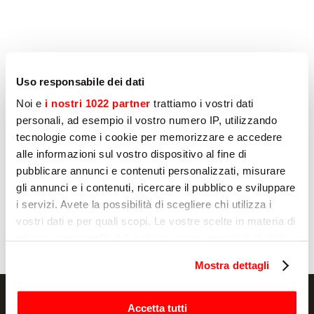
Altri prodotti che potrebbero
Uso responsabile dei dati
interessarti
Noi e
i nostri 1022 partner
trattiamo i vostri dati
personali, ad esempio il vostro numero IP, utilizzando
Pagina
1
di
8
tecnologie come i cookie per memorizzare e accedere
alle informazioni sul vostro dispositivo al fine di
pubblicare annunci e contenuti personalizzati, misurare
gli annunci e i contenuti, ricercare il pubblico e sviluppare
LAVORAZIONE CARNE
L
i servizi. Avete la possibilità di scegliere chi utilizza i
DRAKE
D
vostri dati e per quali scopi. Le vostre scelte in materia di
privacy sono applicabili solo su questa proprietà digitale
in cui avete effettuato le vostre scelte. È possibile
Mostra dettagli
modificare o revocare il proprio consenso in qualsiasi
momento dalla Dichiarazione sui cookie o facendo clic
sull'icona di attivazione della privacy.
Accetta tutti