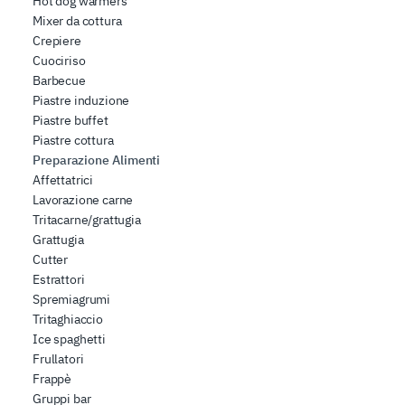
Hot dog warmers
nostro sito con i nostri partner che si occupano di analisi
Mixer da cottura
dei dati web, pubblicità e social media, i quali potrebbero
Crepiere
combinarle con altre informazioni che ha fornito loro o
Cuociriso
che hanno raccolto dal suo utilizzo dei loro servizi.
Barbecue
Piastre induzione
Piastre buffet
Piastre cottura
Preparazione Alimenti
Affettatrici
Lavorazione carne
Tritacarne/grattugia
Grattugia
Cutter
Estrattori
Spremiagrumi
Tritaghiaccio
Ice spaghetti
Frullatori
Frappè
Gruppi bar