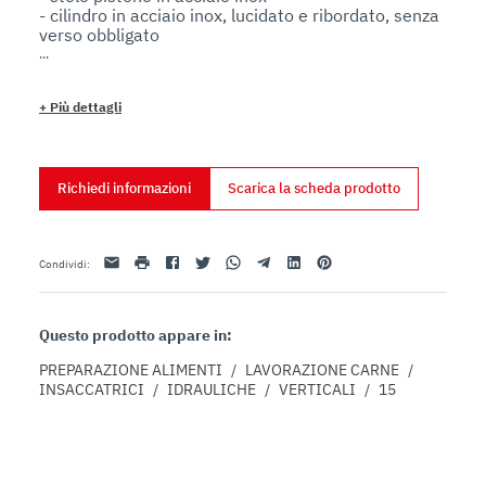
- cilindro in acciaio inox, lucidato e ribordato, senza 
verso obbligato 

- potente e silenzioso motore ventilato a 2.800 giri 
ad azione immediata

- ritorno pistone automatico con spegnimento 
+
Più dettagli
motore 

- comandi 24 V

- regolatore flusso olio di alta precisione

- ruote gommate di serie

Richiedi informazioni
Scarica la scheda prodotto
- serbatoio olio con indicatore di livello
Email
stampa
Facebook
Twitter
Whatsapp
Telegram
Linkedin
Pinterest
Condividi
:
Questo prodotto appare in:
PREPARAZIONE ALIMENTI
/
LAVORAZIONE CARNE
/
INSACCATRICI
/
IDRAULICHE
/
VERTICALI
/
15