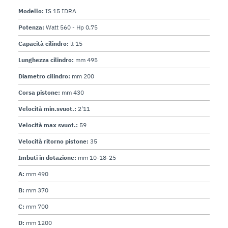
Modello:
IS 15 IDRA
Potenza:
Watt 560 - Hp 0,75
Capacità cilindro:
lt 15
Lunghezza cilindro:
mm 495
Diametro cilindro:
mm 200
Corsa pistone:
mm 430
Velocità min.svuot.:
2'11
Velocità max svuot.:
59
Velocità ritorno pistone:
35
Imbuti in dotazione:
mm 10-18-25
A:
mm 490
B:
mm 370
C:
mm 700
D:
mm 1200