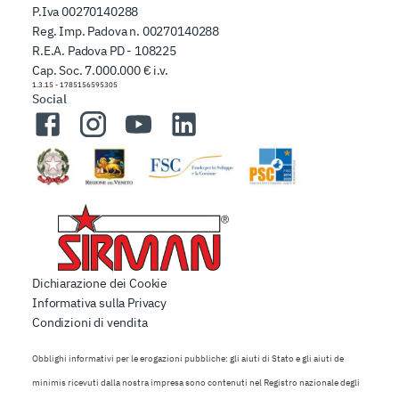
P.Iva 00270140288
Reg. Imp. Padova n. 00270140288
R.E.A. Padova PD - 108225
Cap. Soc. 7.000.000 € i.v.
1.3.15
-
1785156595305
Social
Facebook
Instagram
YouTube
LinkedIn
Dichiarazione dei Cookie
Informativa sulla Privacy
Condizioni di vendita
Obblighi informativi per le erogazioni pubbliche: gli aiuti di Stato e gli aiuti de
minimis ricevuti dalla nostra impresa sono contenuti nel Registro nazionale degli