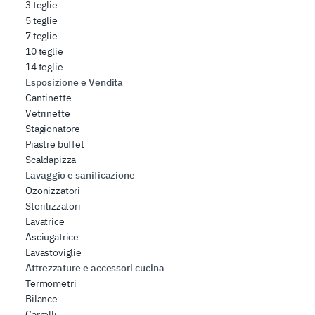
3 teglie
5 teglie
7 teglie
10 teglie
14 teglie
Esposizione e Vendita
Cantinette
Vetrinette
Stagionatore
Piastre buffet
Scaldapizza
Lavaggio e sanificazione
Ozonizzatori
Sterilizzatori
Lavatrice
Asciugatrice
Lavastoviglie
Attrezzature e accessori cucina
Termometri
Bilance
Carrelli