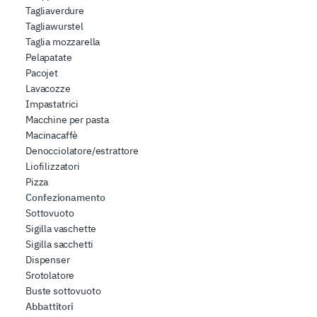
Tagliaverdure
Tagliawurstel
Taglia mozzarella
Pelapatate
Pacojet
Lavacozze
Impastatrici
Macchine per pasta
Macinacaffè
Denocciolatore/estrattore
Liofilizzatori
Pizza
Confezionamento
Sottovuoto
Sigilla vaschette
Sigilla sacchetti
Dispenser
Srotolatore
Buste sottovuoto
Abbattitori