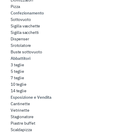
Liofilizzatori
Pizza
Confezionamento
Sottovuoto
Sigilla vaschette
Sigilla sacchetti
Dispenser
Srotolatore
Buste sottovuoto
Abbattitori
3 teglie
5 teglie
7 teglie
10 teglie
14 teglie
Esposizione e Vendita
Cantinette
Vetrinette
Stagionatore
Piastre buffet
Scaldapizza