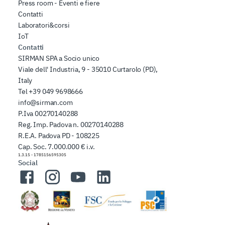
Press room - Eventi e fiere
Contatti
Laboratori&corsi
IoT
Contatti
SIRMAN SPA a Socio unico
Viale dell' Industria, 9 - 35010 Curtarolo (PD),
Italy
Tel
+39 049 9698666
info@sirman.com
P.Iva 00270140288
Reg. Imp. Padova n. 00270140288
R.E.A. Padova PD - 108225
Cap. Soc. 7.000.000 € i.v.
1.3.15
-
1785156595305
Social
Facebook
Instagram
YouTube
LinkedIn