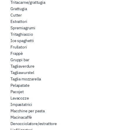
Tritacarne/grattugia
Grattugia
Cutter
Estrattori
Spremiagrumi
Tritaghiaccio
Ice spaghetti
Frullatori
Frappè
Gruppi bar
Tagliaverdure
Tagliawurstel
Taglia mozzarella
Pelapatate
Pacojet
Lavacozze
Impastatrici
Macchine per pasta
Macinacaffè
Denocciolatore/estrattore