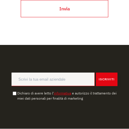
usufruire del servizio richiesto, per personalizzare
Invia
contenuti ed annunci, per fornire funzionalità dei social
media e per analizzare il nostro traffico. Condividiamo
inoltre informazioni sul modo in cui l’utente utilizza il
nostro sito con i nostri partner che si occupano di analisi
dei dati web, pubblicità e social media, i quali potrebbero
combinarle con altre informazioni che ha fornito loro o
che hanno raccolto dal suo utilizzo dei loro servizi.
ISCRIVITI
Dichiaro di avere letto l'
informativa
e autorizzo il trattamento dei
miei dati personali per finalità di marketing