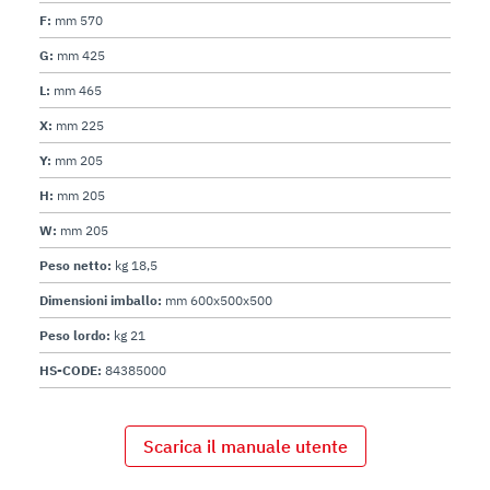
F:
mm 570
G:
mm 425
L:
mm 465
X:
mm 225
Y:
mm 205
H:
mm 205
W:
mm 205
Peso netto:
kg 18,5
Dimensioni imballo:
mm 600x500x500
Peso lordo:
kg 21
HS-CODE:
84385000
Scarica il manuale utente