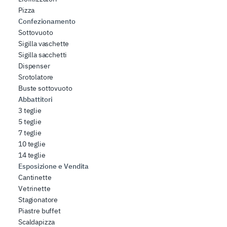
Pizza
Confezionamento
Sottovuoto
Sigilla vaschette
Sigilla sacchetti
Dispenser
Srotolatore
Buste sottovuoto
Abbattitori
3 teglie
5 teglie
7 teglie
10 teglie
14 teglie
Esposizione e Vendita
Cantinette
Vetrinette
Stagionatore
Piastre buffet
Scaldapizza