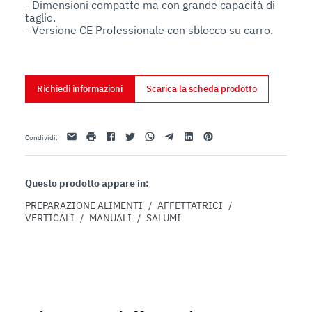
- Dimensioni compatte ma con grande capacità di 
taglio.

- Versione CE Professionale con sblocco su carro.
Richiedi informazioni
Scarica la scheda prodotto
Email
stampa
Facebook
Twitter
Whatsapp
Telegram
Linkedin
Pinterest
Condividi
:
Questo prodotto appare in:
PREPARAZIONE ALIMENTI
/
AFFETTATRICI
/
VERTICALI
/
MANUALI
/
SALUMI