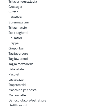
Tritacarne/grattugia
Grattugia
Cutter
Estrattori
Spremiagrumi
Tritaghiaccio
Ice spaghetti
Frullatori
Frappè
Gruppi bar
Tagliaverdure
Tagliawurstel
Taglia mozzarella
Pelapatate
Pacojet
Lavacozze
Impastatrici
Macchine per pasta
Macinacaffè
Denocciolatore/estrattore
Liofilizzatori