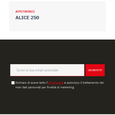
AFFETTATRICI
A
ALICE 250
A
ISCRIVITI
Dichiaro di avere letto l'
informativa
e autorizzo il trattamento dei
miei dati personali per finalità di marketing