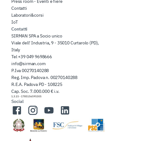
Press room - Eventi e fiere
Contatti
Laboratori&corsi
IoT
Contatti
SIRMAN SPA a Socio unico
Viale dell' Industria, 9 - 35010 Curtarolo (PD),
Italy
Tel
+39 049 9698666
info@sirman.com
P.Iva 00270140288
Reg. Imp. Padova n. 00270140288
R.E.A. Padova PD - 108225
Cap. Soc. 7.000.000 € i.v.
1.3.15
-
1785156595305
Social
Facebook
Instagram
YouTube
LinkedIn