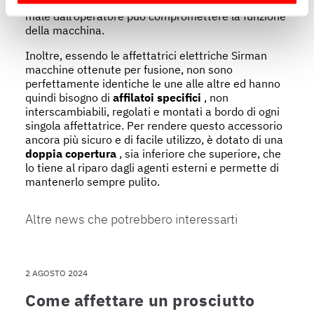
e smontaggio dell’affilatoio, che se posizionato
Identificare il tuo dispositivo, scansionandolo
male dall’operatore può compromettere la funzione
attivamente alla ricerca di caratteristiche specifiche
della macchina.
(impronte digitali).
Inoltre, essendo le affettatrici elettriche Sirman
Approfondisci come vengono elaborati i tuoi dati personali
macchine ottenute per fusione, non sono
e imposta le tue preferenze nella
sezione dettagli
. Puoi
perfettamente identiche le une alle altre ed hanno
modificare o ritirare il tuo consenso in qualsiasi momento
quindi bisogno di
affilatoi specifici
, non
dalla Dichiarazione sui cookie.
interscambiabili, regolati e montati a bordo di ogni
singola affettatrice. Per rendere questo accessorio
ancora più sicuro e di facile utilizzo, è dotato di una
Utilizziamo i cookie per garantire che l’utente possa
doppia copertura
, sia inferiore che superiore, che
usufruire del servizio richiesto, per personalizzare
lo tiene al riparo dagli agenti esterni e permette di
contenuti ed annunci, per fornire funzionalità dei social
mantenerlo sempre pulito.
media e per analizzare il nostro traffico. Condividiamo
inoltre informazioni sul modo in cui l’utente utilizza il
Altre news che potrebbero interessarti
nostro sito con i nostri partner che si occupano di analisi
dei dati web, pubblicità e social media, i quali potrebbero
combinarle con altre informazioni che ha fornito loro o
2 AGOSTO 2024
che hanno raccolto dal suo utilizzo dei loro servizi.
Come affettare un prosciutto