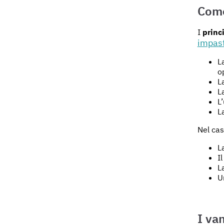
Come
I
princi
impast
L
o
L
L
L
L
Nel cas
L
I
L
U
I va