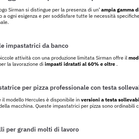
logo Sirman si distingue per la presenza di un’
ampia gamma di 
o a ogni esigenza e per soddisfare tutte le necessità specifiche
nale.
le impastatrici da banco
piccole attività con una produzione limitata Sirman offre il
mode
per la lavorazione di
impasti idratati al 60% e oltre
.
tatrice per pizza professionale con testa solleva
il modello Hercules è disponibile in
versioni a testa sollevab
 della macchina. Queste impastatrici per pizza sono ordinabili 
li per grandi molti di lavoro