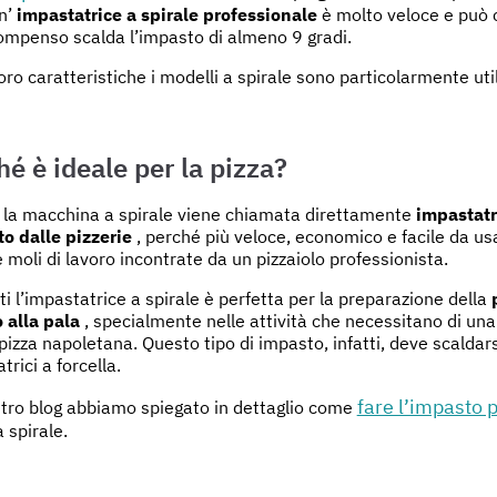
n’
impastatrice a spirale professionale
è molto veloce e può c
ompenso scalda l’impasto di almeno 9 gradi.
loro caratteristiche i modelli a spirale sono particolarmente util
hé è ideale per la pizza?
 la macchina a spirale viene chiamata direttamente
impastatr
to dalle pizzerie
, perché più veloce, economico e facile da usar
e moli di lavoro incontrate da un pizzaiolo professionista.
tti l’impastatrice a spirale è perfetta per la preparazione della
o alla pala
, specialmente nelle attività che necessitano di una
 pizza napoletana. Questo tipo di impasto, infatti, deve scaldar
trici a forcella.
fare l’impasto p
tro blog abbiamo spiegato in dettaglio come
a spirale.