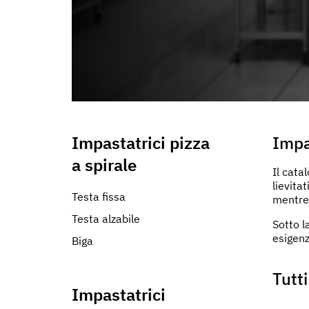
informazioni che ha fornito loro o che hanno raccolto dal s
Impastatrici pizza
Impa
a spirale
Il cata
lievita
Testa fissa
mentre 
Testa alzabile
Sotto l
esigenz
Biga
Tutti
Impastatrici