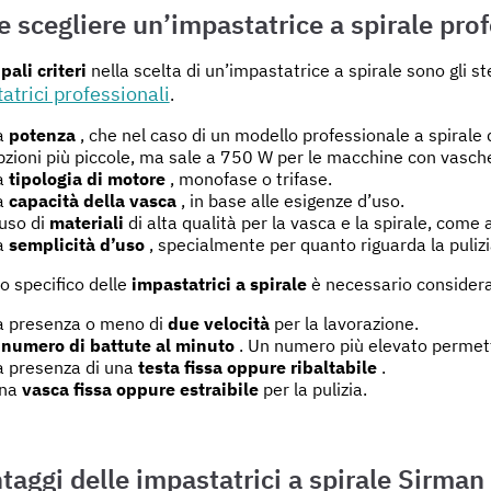
 scegliere un’impastatrice a spirale pro
pali criteri
nella scelta di un’impastatrice a spirale sono gli ste
atrici professionali
.
a
potenza
, che nel caso di un modello professionale a spiral
pzioni più piccole, ma sale a 750 W per le macchine con vasche
a
tipologia di motore
, monofase o trifase.
a
capacità della vasca
, in base alle esigenze d’uso.
’uso di
materiali
di alta qualità per la vasca e la spirale, come 
a
semplicità d’uso
, specialmente per quanto riguarda la pulizia
o specifico delle
impastatrici a spirale
è necessario consider
a presenza o meno di
due velocità
per la lavorazione.
l
numero di battute al minuto
. Un numero più elevato permette
a presenza di una
testa fissa oppure ribaltabile
.
na
vasca fissa oppure estraibile
per la pulizia.
ntaggi delle impastatrici a spirale Sirman