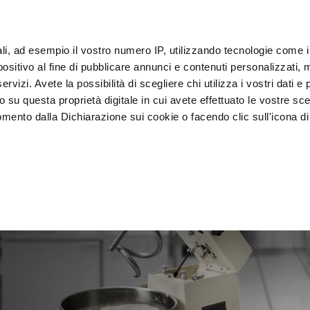
oT
ali, ad esempio il vostro numero IP, utilizzando tecnologie come 
Clien
sitivo al fine di pubblicare annunci e contenuti personalizzati, m
rvizi. Avete la possibilità di scegliere chi utilizza i vostri dati e 
o su questa proprietà digitale in cui avete effettuato le vostre sce
Esposizione e 
Lavagg
namento
Abbattitori
mento dalla Dichiarazione sui cookie o facendo clic sull'icona di 
Vendita
sanifi
rafica, con un'approssimazione di qualche metro,
vamente alla ricerca di caratteristiche specifiche (impronte digitali
i e imposta le tue preferenze nella
sezione dettagli
. Puoi modific
ui cookie.
ruire del servizio richiesto, per personalizzare contenuti ed annun
ffico. Condividiamo inoltre informazioni sul modo in cui l’utente ut
ti web, pubblicità e social media, i quali potrebbero combinarle co