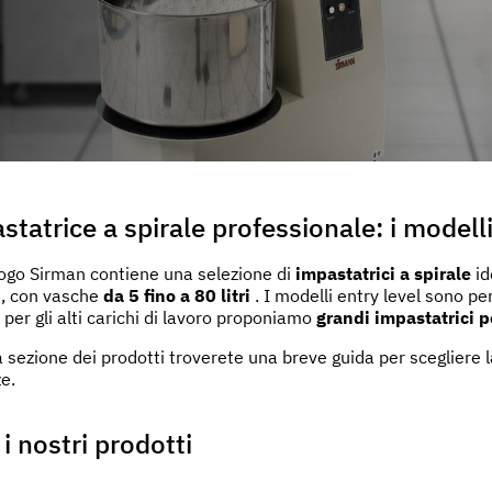
uo utilizzo dei loro servizi.
statrice a spirale professionale: i modell
logo Sirman contiene una selezione di
impastatrici a spirale
id
ti, con vasche
da 5 fino a 80 litri
. I modelli entry level sono pe
per gli alti carichi di lavoro proponiamo
grandi impastatrici p
a sezione dei prodotti troverete una breve guida per scegliere l
e.
 i nostri prodotti