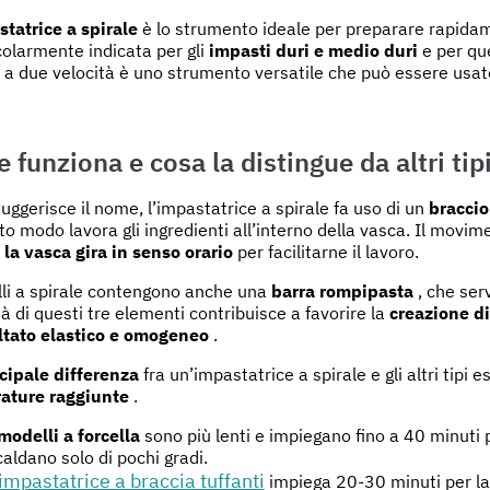
tatrice a spirale
è lo strumento ideale per preparare rapid
colarmente indicata per gli
impasti duri e medio duri
e per que
 a due velocità è uno strumento versatile che può essere usat
 funziona e cosa la distingue da altri ti
ggerisce il nome, l’impastatrice a spirale fa uso di un
braccio
to modo lavora gli ingredienti all’interno della vasca. Il movime
e
la vasca gira in senso orario
per facilitarne il lavoro.
li a spirale contengono anche una
barra rompipasta
, che serv
ità di questi tre elementi contribuisce a favorire la
creazione di
ltato elastico e omogeneo
.
cipale differenza
fra un’impastatrice a spirale e gli altri tipi e
ature raggiunte
.
modelli a forcella
sono più lenti e impiegano fino a 40 minuti
caldano solo di pochi gradi.
impastatrice a braccia tuffanti
impiega 20-30 minuti per la 