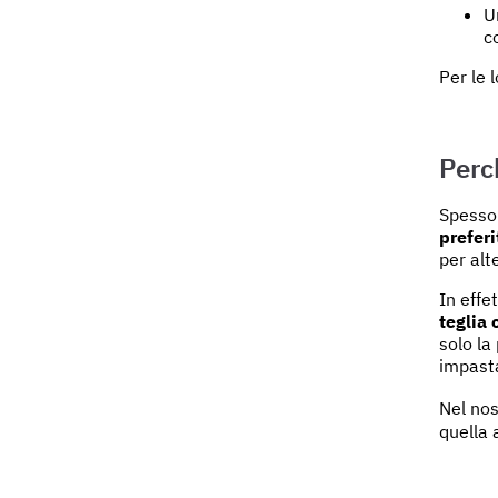
U
c
Per le 
Perc
Spesso
preferi
per alt
In effe
teglia 
solo la
impasta
Nel nos
quella 