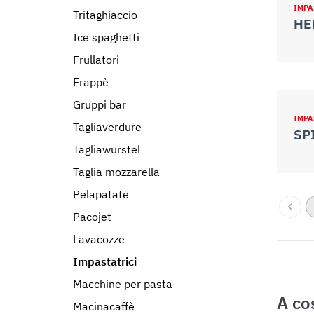
IMPA
Tritaghiaccio
HE
Ice spaghetti
Frullatori
Frappè
Gruppi bar
IMPA
Tagliaverdure
SP
Tagliawurstel
Taglia mozzarella
Pelapatate
Pacojet
Lavacozze
Impastatrici
Macchine per pasta
A co
Macinacaffè