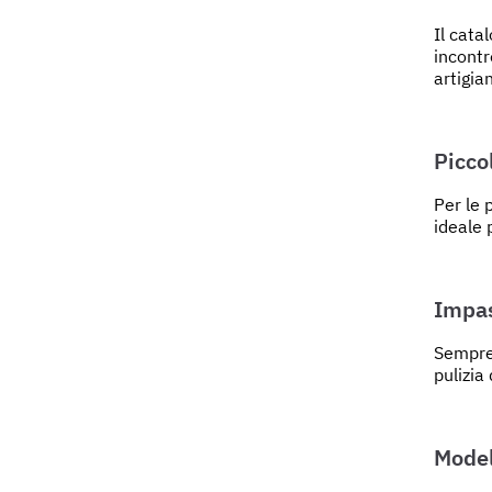
Il cata
incontr
artigia
Picco
Per le 
ideale 
Impas
Sempre 
pulizia
Model