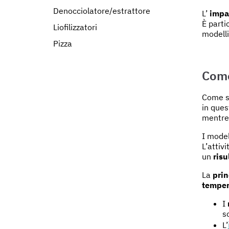
Denocciolatore/estrattore
L’
impas
È parti
Liofilizzatori
modelli
Pizza
Come
Come su
in ques
mentr
I model
L’attiv
un
risu
La
prin
temper
I
s
L’