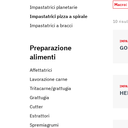
Macro:
Impastatrici planetarie
Impastatrici pizza a spirale
10
risul
Impastatrici a bracci
IMPA
Preparazione
GO
alimenti
Affettatrici
Lavorazione carne
IMPA
Tritacarne/grattugia
Grattugia
Cutter
Estrattori
Spremiagrumi