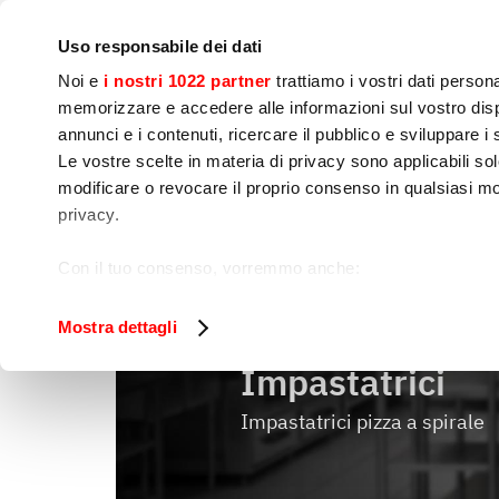
Azienda
Press room
Contatti
Laboratori&corsi
I
Uso responsabile dei dati
Noi e
i nostri 1022 partner
trattiamo i vostri dati person
memorizzare e accedere alle informazioni sul vostro dispo
annunci e i contenuti, ricercare il pubblico e sviluppare i se
Le vostre scelte in materia di privacy sono applicabili sol
Preparazione 
Cottura
Confezio
modificare o revocare il proprio consenso in qualsiasi mo
Alimenti
privacy.
Impastatrici
Home
Preparazione alimenti
Con il tuo consenso, vorremmo anche:
raccogliere informazioni sulla tua posizione geog
Identificare il tuo dispositivo, scansionandolo atti
Mostra dettagli
Approfondisci come vengono elaborati i tuoi dati personal
Impastatrici
tuo consenso in qualsiasi momento dalla Dichiarazione s
Impastatrici pizza a spirale
Utilizziamo i cookie per garantire che l’utente possa usuf
funzionalità dei social media e per analizzare il nostro tra
sito con i nostri partner che si occupano di analisi dei da