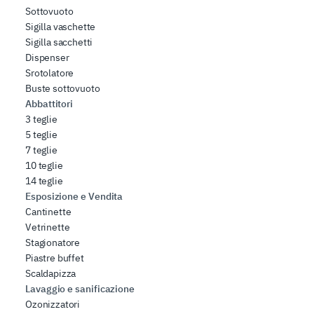
Sottovuoto
Sigilla vaschette
Sigilla sacchetti
Dispenser
Srotolatore
Buste sottovuoto
Abbattitori
3 teglie
5 teglie
7 teglie
10 teglie
14 teglie
Esposizione e Vendita
Cantinette
Vetrinette
Stagionatore
Piastre buffet
Scaldapizza
Lavaggio e sanificazione
Ozonizzatori