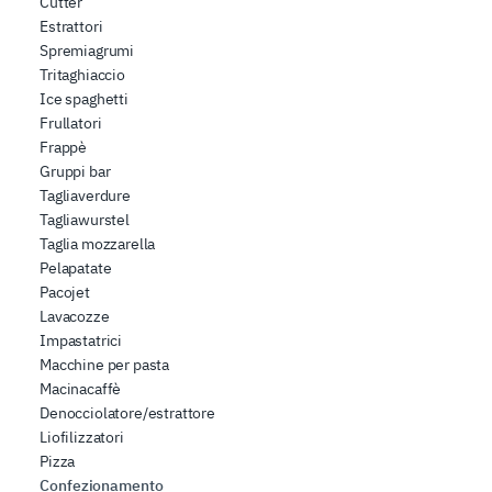
Cutter
Estrattori
Spremiagrumi
Tritaghiaccio
Ice spaghetti
Frullatori
Frappè
Gruppi bar
Tagliaverdure
Tagliawurstel
Taglia mozzarella
Pelapatate
Pacojet
Lavacozze
Impastatrici
Macchine per pasta
Macinacaffè
Denocciolatore/estrattore
Liofilizzatori
Pizza
Confezionamento