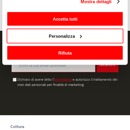
Mostra dettagli
modificare o revocare il proprio consenso in qualsiasi
momento dalla Dichiarazione sui cookie o facendo clic
sull'icona di attivazione della privacy.
Accetta tutti
Con il tuo consenso, vorremmo anche:
Personalizza
raccogliere informazioni sulla tua posizione
geografica, con un'approssimazione di qualche
Rifiuta
metro,
Identificare il tuo dispositivo, scansionandolo
ISCRIVITI
attivamente alla ricerca di caratteristiche specifiche
(impronte digitali).
Dichiaro di avere letto l'
informativa
e autorizzo il trattamento dei
Approfondisci come vengono elaborati i tuoi dati personali
miei dati personali per finalità di marketing
e imposta le tue preferenze nella
sezione dettagli
. Puoi
modificare o ritirare il tuo consenso in qualsiasi momento
dalla Dichiarazione sui cookie.
Utilizziamo i cookie per garantire che l’utente possa
usufruire del servizio richiesto, per personalizzare
Cottura