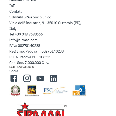
IoT
Contatti
SIRMAN SPA a Socio unico
Viale dell' Industria, 9 - 35010 Curtarolo (PD),
Italy
Tel
+39 049 9698666
info@sirman.com
P.Iva 00270140288
Reg. Imp. Padova n. 00270140288
R.E.A. Padova PD - 108225
Cap. Soc. 7.000.000 € i.v.
1.3.15
-
1785156595305
Social
Facebook
Instagram
YouTube
LinkedIn