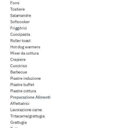
contenuti ed annunci, per fornire funzionalità dei social
Forni
media e per analizzare il nostro traffico. Condividiamo
Tostiere
inoltre informazioni sul modo in cui l’utente utilizza il
Salamandre
Softcooker
nostro sito con i nostri partner che si occupano di analisi
Friggitrici
dei dati web, pubblicità e social media, i quali potrebbero
Cuocipasta
combinarle con altre informazioni che ha fornito loro o
Roller toast
che hanno raccolto dal suo utilizzo dei loro servizi.
Hot dog warmers
Mixer da cottura
Crepiere
Cuociriso
Barbecue
Piastre induzione
Piastre buffet
Piastre cottura
Preparazione Alimenti
Affettatrici
Lavorazione carne
Tritacarne/grattugia
Grattugia