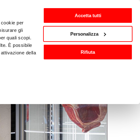
Accetta tutti
i cookie per
ti
it-IT
isurare gli
Personalizza
per quali scopi.
lte. È possibile
io e 
Attrezzature e 
Rifiuta
attivazione della
cazione
accessori cucina
).
are o ritirare il
ci, per fornire
ilizza il nostro
n altre