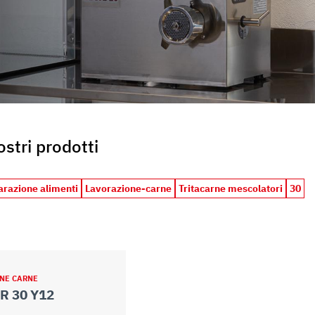
uo utilizzo dei loro servizi.
nostri prodotti
arazione alimenti
Lavorazione-carne
Tritacarne mescolatori
30
NE CARNE
R 30 Y12