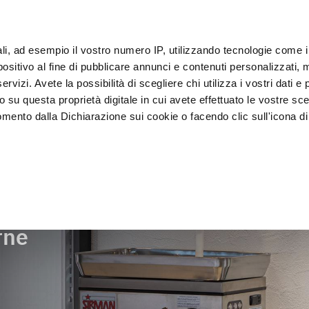
oT
ali, ad esempio il vostro numero IP, utilizzando tecnologie come 
Clien
sitivo al fine di pubblicare annunci e contenuti personalizzati, m
rvizi. Avete la possibilità di scegliere chi utilizza i vostri dati e 
o su questa proprietà digitale in cui avete effettuato le vostre sce
Esposizione e 
Lavagg
namento
Abbattitori
mento dalla Dichiarazione sui cookie o facendo clic sull'icona di 
Vendita
sanifi
carne
rafica, con un'approssimazione di qualche metro,
vamente alla ricerca di caratteristiche specifiche (impronte digitali
i e imposta le tue preferenze nella
sezione dettagli
. Puoi modific
rne
ui cookie.
ruire del servizio richiesto, per personalizzare contenuti ed annun
ffico. Condividiamo inoltre informazioni sul modo in cui l’utente ut
ti web, pubblicità e social media, i quali potrebbero combinarle co