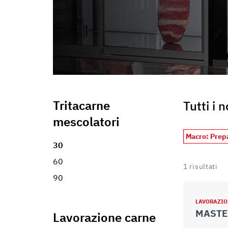
informazioni che ha fornito loro o che hanno raccolto dal s
Tritacarne
Tutti i 
mescolatori
Macro: Prep
30
60
1
risultati
90
LAVORAZIO
MASTE
Lavorazione carne