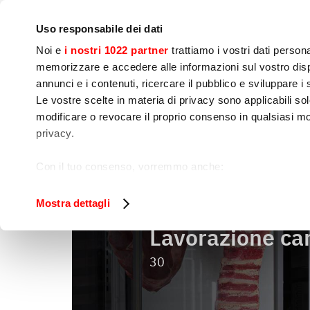
Azienda
Press room
Contatti
Laboratori&corsi
I
Uso responsabile dei dati
Noi e
i nostri 1022 partner
trattiamo i vostri dati person
memorizzare e accedere alle informazioni sul vostro dispo
annunci e i contenuti, ricercare il pubblico e sviluppare i se
Le vostre scelte in materia di privacy sono applicabili sol
Preparazione 
Cottura
Confezio
modificare o revocare il proprio consenso in qualsiasi mo
Alimenti
privacy.
Lavorazione 
Home
Preparazione alimenti
Con il tuo consenso, vorremmo anche:
raccogliere informazioni sulla tua posizione geog
Identificare il tuo dispositivo, scansionandolo atti
Mostra dettagli
Approfondisci come vengono elaborati i tuoi dati personal
Lavorazione ca
tuo consenso in qualsiasi momento dalla Dichiarazione s
30
Utilizziamo i cookie per garantire che l’utente possa usuf
funzionalità dei social media e per analizzare il nostro tra
sito con i nostri partner che si occupano di analisi dei da