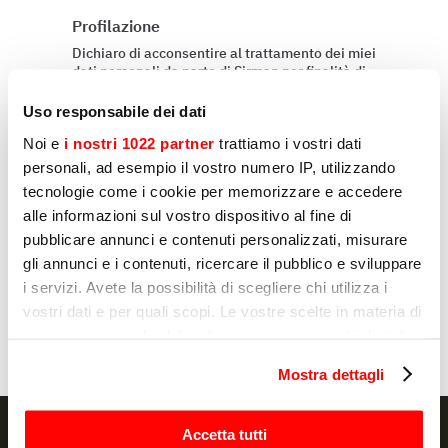
Profilazione
Dichiaro di acconsentire al trattamento dei miei
dati personali da parte di Sirman per finalità di
profilazione, come indicato sub E) e F)
dell'informativa Privacy.
Uso responsabile dei dati
Sì
Noi e
i nostri 1022 partner
trattiamo i vostri dati
personali, ad esempio il vostro numero IP, utilizzando
No
tecnologie come i cookie per memorizzare e accedere
alle informazioni sul vostro dispositivo al fine di
pubblicare annunci e contenuti personalizzati, misurare
gli annunci e i contenuti, ricercare il pubblico e sviluppare
Invia
i servizi. Avete la possibilità di scegliere chi utilizza i
vostri dati e per quali scopi. Le vostre scelte in materia di
privacy sono applicabili solo su questa proprietà digitale
in cui avete effettuato le vostre scelte. È possibile
Mostra dettagli
modificare o revocare il proprio consenso in qualsiasi
momento dalla Dichiarazione sui cookie o facendo clic
sull'icona di attivazione della privacy.
Accetta tutti