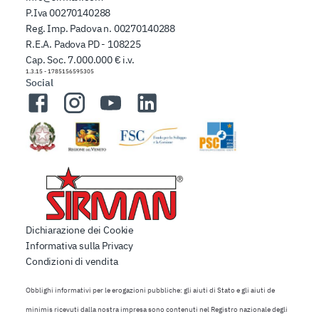
P.Iva 00270140288
Reg. Imp. Padova n. 00270140288
R.E.A. Padova PD - 108225
Cap. Soc. 7.000.000 € i.v.
1.3.15
-
1785156595305
Social
Facebook
Instagram
YouTube
LinkedIn
Dichiarazione dei Cookie
Informativa sulla Privacy
Condizioni di vendita
Obblighi informativi per le erogazioni pubbliche: gli aiuti di Stato e gli aiuti de
minimis ricevuti dalla nostra impresa sono contenuti nel Registro nazionale degli