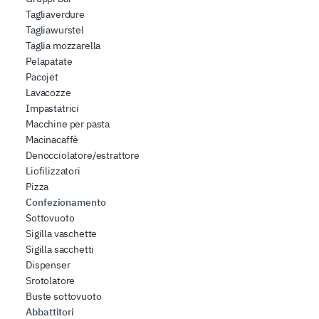
Tagliaverdure
Tagliawurstel
Taglia mozzarella
Pelapatate
Pacojet
Lavacozze
Impastatrici
Macchine per pasta
Macinacaffè
Denocciolatore/estrattore
Liofilizzatori
Pizza
Confezionamento
Sottovuoto
Sigilla vaschette
Sigilla sacchetti
Dispenser
Srotolatore
Buste sottovuoto
Abbattitori