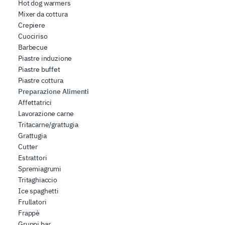
Hot dog warmers
dei dati web, pubblicità e social media, i quali potrebbero
Mixer da cottura
combinarle con altre informazioni che ha fornito loro o
Crepiere
che hanno raccolto dal suo utilizzo dei loro servizi.
Cuociriso
Barbecue
Piastre induzione
Piastre buffet
Piastre cottura
Preparazione Alimenti
Affettatrici
Lavorazione carne
Tritacarne/grattugia
Grattugia
Cutter
Estrattori
Spremiagrumi
Tritaghiaccio
Ice spaghetti
Frullatori
Frappè
Gruppi bar