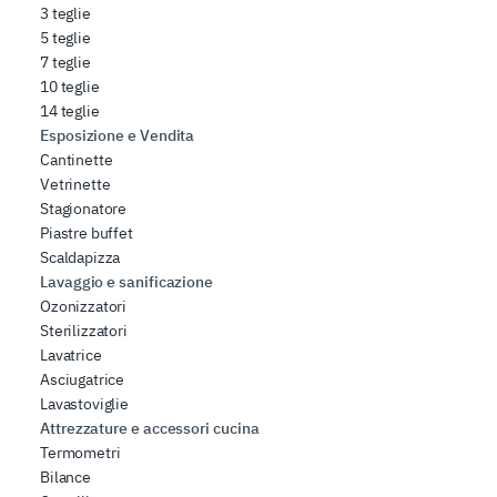
3 teglie
5 teglie
7 teglie
10 teglie
14 teglie
Esposizione e Vendita
Cantinette
Vetrinette
Stagionatore
Piastre buffet
Scaldapizza
Lavaggio e sanificazione
Ozonizzatori
Sterilizzatori
Lavatrice
Asciugatrice
Lavastoviglie
Attrezzature e accessori cucina
Termometri
Bilance