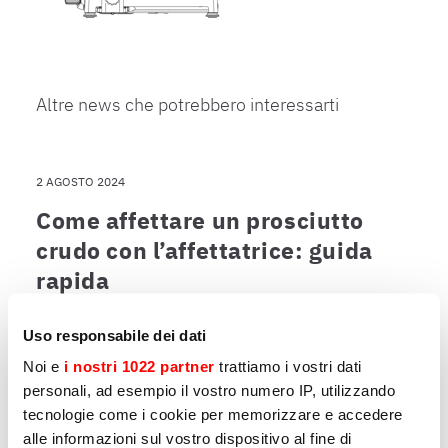
Altre news che potrebbero interessarti
2 AGOSTO 2024
Come affettare un prosciutto
crudo con l’affettatrice: guida
rapida
Guida rapida per tagliare prosciutto e salumi
con l’affettatrice
Uso responsabile dei dati
Noi e
i nostri 1022 partner
trattiamo i vostri dati
personali, ad esempio il vostro numero IP, utilizzando
tecnologie come i cookie per memorizzare e accedere
alle informazioni sul vostro dispositivo al fine di
20 MAGGIO 2024