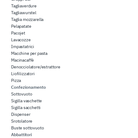
Tagliaverdure
Tagliawurstel
Taglia mozzarella
Pelapatate
Pacojet
Lavacozze
Impastatrici
Macchine per pasta
Macinacaffè
Denocciolatore/estrattore
Liofilizzatori
Pizza
Confezionamento
Sottovuoto
Sigilla vaschette
Sigilla sacchetti
Dispenser
Srotolatore
Buste sottovuoto
Abbattitori