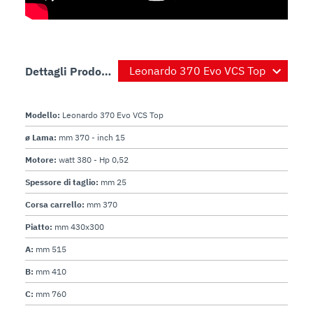
Dettagli Prodotto
Modello:
Leonardo 370 Evo VCS Top
ø Lama:
mm 370 - inch 15
Motore:
watt 380 - Hp 0,52
Spessore di taglio:
mm 25
Corsa carrello:
mm 370
Piatto:
mm 430x300
A:
mm 515
B:
mm 410
C:
mm 760