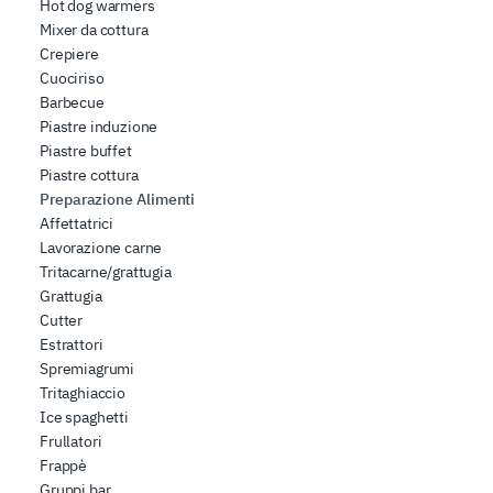
Hot dog warmers
Mixer da cottura
Crepiere
Cuociriso
Barbecue
Piastre induzione
Piastre buffet
Piastre cottura
Preparazione Alimenti
Affettatrici
Lavorazione carne
Tritacarne/grattugia
Grattugia
Cutter
Estrattori
Spremiagrumi
Tritaghiaccio
Ice spaghetti
Frullatori
Frappè
Gruppi bar