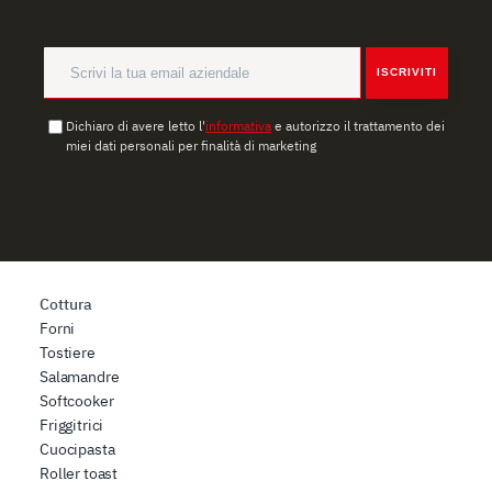
ISCRIVITI
Dichiaro di avere letto l'
informativa
e autorizzo il trattamento dei
miei dati personali per finalità di marketing
Cottura
Forni
Tostiere
Salamandre
Softcooker
Friggitrici
Cuocipasta
Roller toast