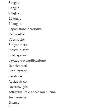
3 teglie
5 teglie
7 teglie
10 teglie
14 teglie
Esposizione e Vendita
Cantinette
Vetrinette
Stagionatore
Piastre buffet
Scaldapizza
Lavaggio e sanificazione
Ozonizzatori
Sterilizzatori
Lavatrice
Asciugatrice
Lavastoviglie
Attrezzature e accessori cucina
Termometri
Bilance