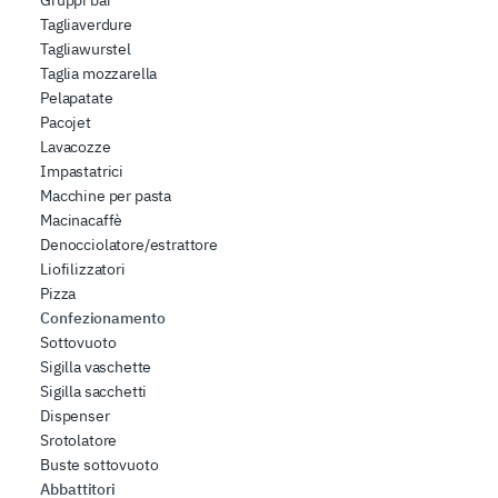
Gruppi bar
Tagliaverdure
Tagliawurstel
Taglia mozzarella
Pelapatate
Pacojet
Lavacozze
Impastatrici
Macchine per pasta
Macinacaffè
Denocciolatore/estrattore
Liofilizzatori
Pizza
Confezionamento
Sottovuoto
Sigilla vaschette
Sigilla sacchetti
Dispenser
Srotolatore
Buste sottovuoto
Abbattitori