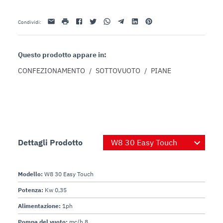
- Ripiano in plexiglass trasparente
Email
stampa
Facebook
Twitter
Whatsapp
Telegram
Linkedin
Pinterest
Condividi
:
Questo prodotto appare in:
CONFEZIONAMENTO
/
SOTTOVUOTO
/
PIANE
Dettagli Prodotto
Modello:
W8 30 Easy Touch
Potenza:
Kw 0,35
Alimentazione:
1ph
Pompa del vuoto:
mc/h 8