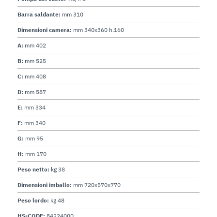
Barra saldante:
mm 310
Dimensioni camera:
mm 340x360 h.160
A:
mm 402
B:
mm 525
C:
mm 408
D:
mm 587
E:
mm 334
F:
mm 340
G:
mm 95
H:
mm 170
Peso netto:
kg 38
Dimensioni imballo:
mm 720x570x770
Peso lordo:
kg 48
HS-CODE:
84224000