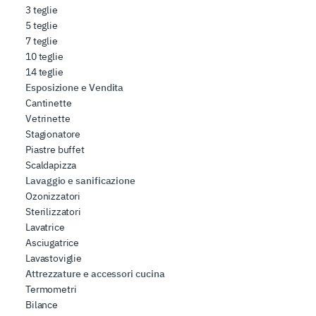
3 teglie
5 teglie
7 teglie
10 teglie
14 teglie
Esposizione e Vendita
Cantinette
Vetrinette
Stagionatore
Piastre buffet
Scaldapizza
Lavaggio e sanificazione
Ozonizzatori
Sterilizzatori
Lavatrice
Asciugatrice
Lavastoviglie
Attrezzature e accessori cucina
Termometri
Bilance