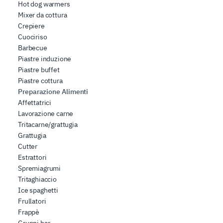
Hot dog warmers
Mixer da cottura
Crepiere
Cuociriso
Barbecue
Piastre induzione
Piastre buffet
Piastre cottura
Preparazione Alimenti
Affettatrici
Lavorazione carne
Tritacarne/grattugia
Grattugia
Cutter
Estrattori
Spremiagrumi
Tritaghiaccio
Ice spaghetti
Frullatori
Frappè