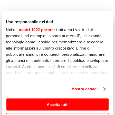
6 SETTEMBRE 2024
Uso responsabile dei dati
Costine sous vide con salsa
Noi e
i nostri 1022 partner
trattiamo i vostri dati
barbecue piccante
personali, ad esempio il vostro numero IP, utilizzando
tecnologie come i cookie per memorizzare e accedere
La ricetta dello chef Nardelli per le costine di
alle informazioni sul vostro dispositivo al fine di
maiale sous vide preparate con il Softcooker
pubblicare annunci e contenuti personalizzati, misurare
Sirman
gli annunci e i contenuti, ricercare il pubblico e sviluppare
i servizi. Avete la possibilità di scegliere chi utilizza i
vostri dati e per quali scopi. Le vostre scelte in materia di
privacy sono applicabili solo su questa proprietà digitale
1 SETTEMBRE 2023
in cui avete effettuato le vostre scelte. È possibile
Mostra dettagli
Quali strumenti servono per la
modificare o revocare il proprio consenso in qualsiasi
momento dalla Dichiarazione sui cookie o facendo clic
cottura sottovuoto?
sull'icona di attivazione della privacy.
Accetta tutti
Sous vide: scegli le migliori macchine per
cotture perfette.