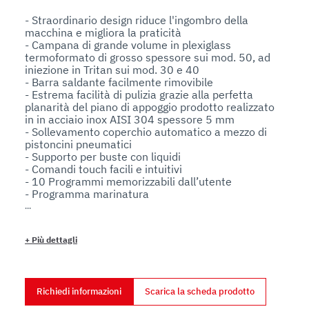
- Straordinario design riduce l'ingombro della 
macchina e migliora la praticità

- Campana di grande volume in plexiglass 
termoformato di grosso spessore sui mod. 50, ad 
iniezione in Tritan sui mod. 30 e 40

- Barra saldante facilmente rimovibile

- Estrema facilità di pulizia grazie alla perfetta 
planarità del piano di appoggio prodotto realizzato 
in in acciaio inox AISI 304 spessore 5 mm

- Sollevamento coperchio automatico a mezzo di 
pistoncini pneumatici

- Supporto per buste con liquidi

- Comandi touch facili e intuitivi

- 10 Programmi memorizzabili dall’utente

- Programma marinatura

- Programma vuoto esterno

- Contacicli

- Non disponibile con stampante o gas

+
Più dettagli
- Sollevamento coperchio automatico a mezzo di 
pistoncini pneumatici

Opzionali:

Richiedi informazioni
Scarica la scheda prodotto
- Tubo per aspirazione esterna

- Vasche GN per aspirazione esterna
