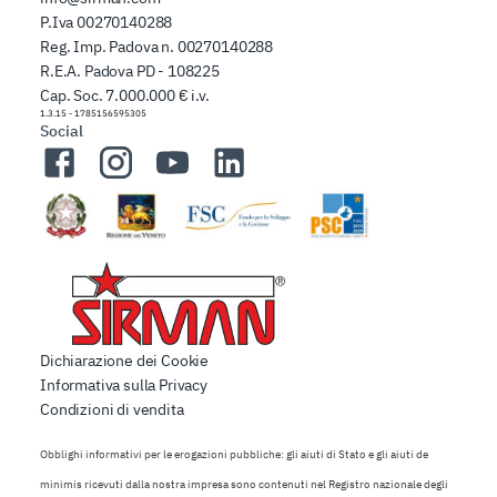
P.Iva 00270140288
Reg. Imp. Padova n. 00270140288
R.E.A. Padova PD - 108225
Cap. Soc. 7.000.000 € i.v.
1.3.15
-
1785156595305
Social
Facebook
Instagram
YouTube
LinkedIn
Dichiarazione dei Cookie
Informativa sulla Privacy
Condizioni di vendita
Obblighi informativi per le erogazioni pubbliche: gli aiuti di Stato e gli aiuti de
minimis ricevuti dalla nostra impresa sono contenuti nel Registro nazionale degli