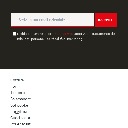
combinarle con altre informazioni che ha fornito loro o
che hanno raccolto dal suo utilizzo dei loro servizi.
ISCRIVITI
Dichiaro di avere letto l'
informativa
e autorizzo il trattamento dei
miei dati personali per finalità di marketing
Cottura
Forni
Tostiere
Salamandre
Softcooker
Friggitrici
Cuocipasta
Roller toast